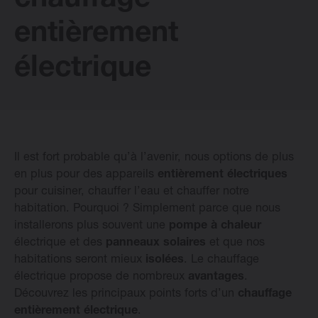
chauffage
entièrement
Radiateurs Design Vasco
électrique
Logiciel
Downloads
Il est fort probable qu’à l’avenir, nous options de plus
Blog
en plus pour des appareils
entièrement électriques
pour cuisiner, chauffer l’eau et chauffer notre
habitation. Pourquoi ? Simplement parce que nous
Points de vente
installerons plus souvent une
pompe à chaleur
électrique et des
panneaux solaires
et que nos
Contactez
habitations seront mieux
isolées
. Le chauffage
électrique propose de nombreux
avantages
.
Découvrez les principaux points forts d’un
chauffage
entièrement électrique
.