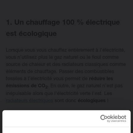
Changer la langue
1. Un chauffage 100 % électrique
Français
est écologique
Lorsque vous vous chauffez entièrement à l’électricité,
vous n’utilisez plus le gaz naturel ou le fioul comme
source de chaleur et des radiateurs classiques comme
éléments de chauffage. Passer des combustibles
fossiles à l’électricité vous permet de
réduire les
émissions de CO
. En outre, le gaz naturel n’est pas
2
inépuisable alors que l’électricité verte l’est. Les
radiateurs électriques
sont donc
écologiques
!
2. Il est bon marché