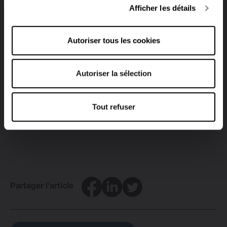
Brugman convient au chauffage basse température. En
Afficher les détails
outre, vous pouvez raccorder chaque radiateur à une
pompe à chaleur ou à une chaudière basse
Autoriser tous les cookies
température. Que diriez-vous d’une combinaison de
ces deux systèmes ?
Autoriser la sélection
Vous avez encore des questions sur le chauffage
basse température ?
Contactez
-nous sans engagement
et nos spécialistes se feront un plaisir de vous donner
Tout refuser
toutes les informations nécessaires.
Facebook
LinkedIn
Twitter
Partager l'article