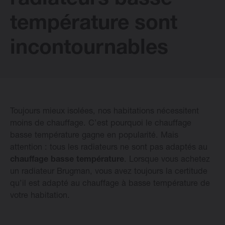
radiateurs basse
température sont
Radiateurs Design Vasco
incontournables
Logiciel
Downloads
Toujours mieux isolées, nos habitations nécessitent
Blog
moins de chauffage. C’est pourquoi le chauffage
basse température gagne en popularité. Mais
attention : tous les radiateurs ne sont pas adaptés au
Points de vente
chauffage basse température
. Lorsque vous achetez
un radiateur Brugman, vous avez toujours la certitude
Contactez
qu’il est adapté au chauffage à basse température de
votre habitation.