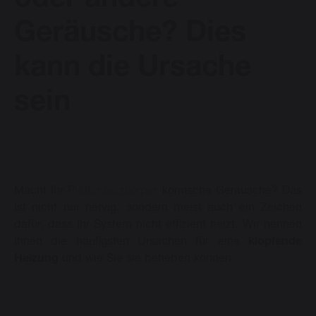
oder andere
Geräusche? Dies
Vasco Design Heizkörper
kann die Ursache
Downloads
sein
Blog
Kontakt
Macht Ihr
Plattenheizkörper
komische Geräusche? Das
ist nicht nur nervig, sondern meist auch ein Zeichen
dafür, dass Ihr System nicht effizient heizt. Wir nennen
Ihnen die häufigsten Ursachen für eine
klopfende
Heizung
und wie Sie sie beheben können.
Sprache ändern
Deutsch