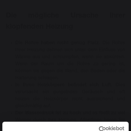
Die mögliche Ursache Ihrer
klopfenden Heizung
Die Rohre haben nicht genug Platz.
Die Rohre
Ihrer Heizung dehnen sich unter dem Einfluss von
Wärme aus und schrumpfen, wenn sie abkühlen.
Wenn der Raum um die Rohre zu gering ist,
können sie gegen die Wand, den Boden oder die
Halterung schlagen.
In Ihren Heizkörpern befindet sich Luft
. Dies
verursacht ein gurgelndes Geräusch und oft
heizen die Heizkörper nicht ausreichend und
gleichmäßig auf.
Der Wasserdruck ist zu hoch
und es fließt zu viel
Wasser durch Ihre Heizung. Allerdings hören Sie
dann eher ein zischendes Geräusch.