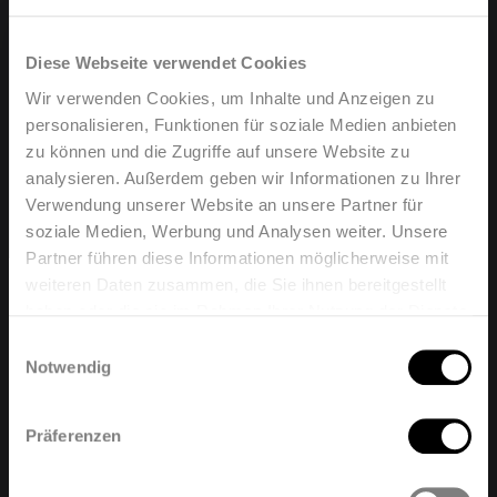
Diese Webseite verwendet Cookies
Wir verwenden Cookies, um Inhalte und Anzeigen zu
personalisieren, Funktionen für soziale Medien anbieten
zu können und die Zugriffe auf unsere Website zu
analysieren. Außerdem geben wir Informationen zu Ihrer
Verwendung unserer Website an unsere Partner für
soziale Medien, Werbung und Analysen weiter. Unsere
Partner führen diese Informationen möglicherweise mit
weiteren Daten zusammen, die Sie ihnen bereitgestellt
haben oder die sie im Rahmen Ihrer Nutzung der Dienste
Welcome, please select your
gesammelt haben.
Einwilligungsauswahl
language
Notwendig
MINI PROFIL
Präferenzen
Diese Website ist derzeit vorübergehend nicht
English
Nederland
verfügbar. Wir entschuldigen uns für die
Produkt anzeigen
Unannehmlichkeiten.