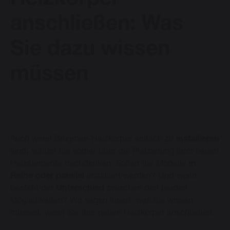
Heizkörper
anschließen: Was
Vasco Design Heizkörper
Sie dazu wissen
Downloads
müssen
Blog
Kontakt
Auch wenn Brugman-Heizkörper einfach zu
installieren
sind, sollten Sie vorher über die Platzierung Ihrer neuen
Heizelemente nachdenken. Sollen die Modelle
in
Reihe oder parallel
installiert werden? Und worin
besteht der
Unterschied
zwischen den beiden
Sprache ändern
Möglichkeiten? Wir sagen Ihnen, was Sie wissen
müssen, wenn Sie Ihre neuen Heizkörper anschließen.
Deutsch