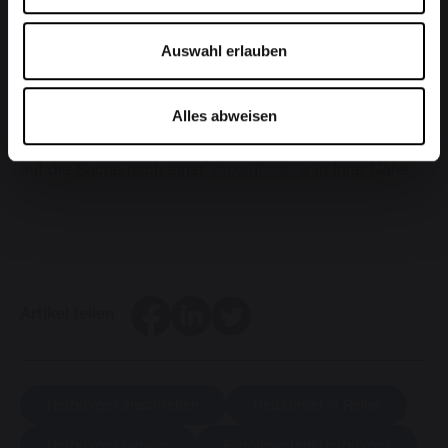
und Stahlrohren. Das Wasser kommt aus einem
Kollektor und für jeden Heizkörper wird eine separate
Auswahl erlauben
Zu- und Ablaufleitung benötigt. Diese Systeme sind am
häufigsten.
Alles abweisen
Ein Brugman-Händler sagt Ihnen gerne mehr über die
Installation Ihres Heizkörpers. Machen Sie sich schnell
auf die Suche nach einer
Verkaufsstelle
in Ihrer Nähe.
Facebook
LinkedIn
Twitter
Artikel teilen
Heizkörper anschließen
Heizkörper in Reihe
Heizkörper parallel
Einrohrsystem Heizkörper