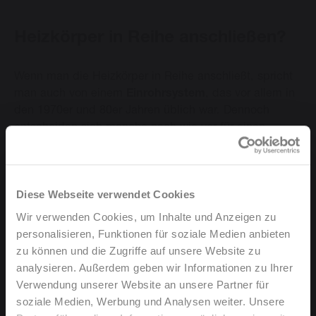
Heizkörper in Reihe anschließen?
Wenn man die Heizkörper in Reihe anschließt, spricht
man auch von einem
Einrohrsystem
, das vor allem in
den 1970er und 80er Jahren üblich war. Dennoch
entscheiden sich manche nach wie vor für einen
Anschluss in Reihe. Dabei speist das Rücklaufwasser
eines Heizkörpers den nächsten Heizkörper.
Logischerweise gibt der letzte Heizkörper dadurch
Diese Webseite verwendet Cookies
weniger Wärme
ab als der erste. Diesen Wärmeverlust
kann man jedoch kompensieren, indem man die
Wir verwenden Cookies, um Inhalte und Anzeigen zu
Heizkörper umso größer wählt, je weiter sie von der
personalisieren, Funktionen für soziale Medien anbieten
Wärmequelle entfernt sind. Man kann auch ein
Ventil
zu können und die Zugriffe auf unsere Website zu
mit Bypass
verwenden. Dieses mischt das abgekühlte
analysieren. Außerdem geben wir Informationen zu Ihrer
Rücklaufwasser mit erwärmtem Zufuhrwasser und
Verwendung unserer Website an unsere Partner für
speist damit den/die nächsten Heizkörper.
soziale Medien, Werbung und Analysen weiter. Unsere