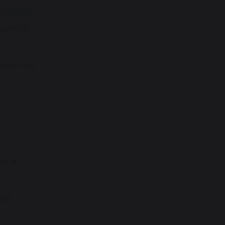
chikbaar
.
zinkte
r
amer en
el in
er.