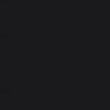
esteld
gen
at zijn
k hier
voor zou
der