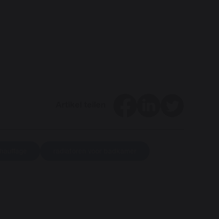
Facebook
LinkedIn
Twitter
Artikel teilen
chauffage
radiatoren voor badkamer