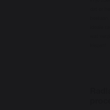
In je zo
dat er h
bestaan.
ideale r
wat verz
kiezen!
Radi
proc