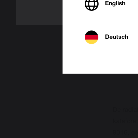
English
Deutsch
Verzi
badk
De radia
katafore
9016, ee