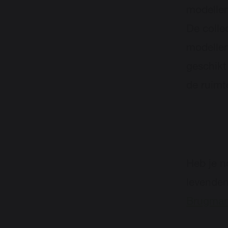
modellen
De colle
modellen
geschikt
de ruimt
Heb je n
levenden
Brugmanv