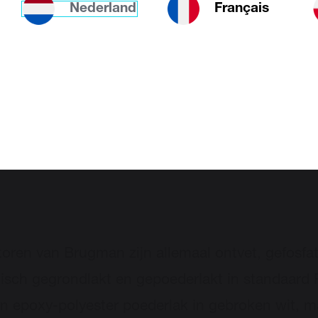
Diese Website ist de
Nederland
Français
Wir entschuldigen u
nkte radiatoren: handig in d
amer!
toren van Brugman zijn allemaal ontvet, gefosfa
tisch gegrondlakt en gepoederlakt in standaard
n epoxy-polyester poederlak in gebroken wit, m