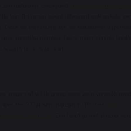
 zijn natuurlijk evengoed
in andere kleuren bes
ctie van Brugman bevat uiteraard ook enkele ver
. Door de verzinking zijn de radiatoren bijzonde
 voor vochtige ruimtes. Denk maar aan de badk
e waarin je de was doet.
og vragen of wil je graag eens zo’n verzinkt mod
 lijve zien? Dat kan, natuurlijk! Bezoek
een
erdeler in je buurt
. Die helpt je met plezier verd