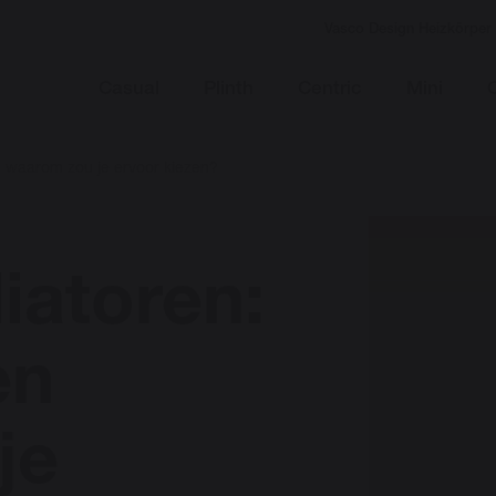
Vasco Design Heizkörper
Casual
Plinth
Centric
Mini
en waarom zou je ervoor kiezen?
iatoren:
en
je