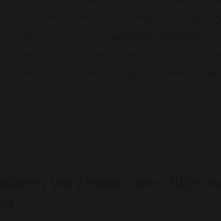
ektocht naar radiatoren heb je ongetwijfeld vastg
eel veel modellen, soorten, vormen en uitvoerin
 Heb je al gehoord van
verzinkte radiatoren
? D
adiatoren voor bepaalde ruimtes in je huis. Ontde
inkte radiatoren nu precies zijn en waarom je er
atoren verzinken: een bijzon
es