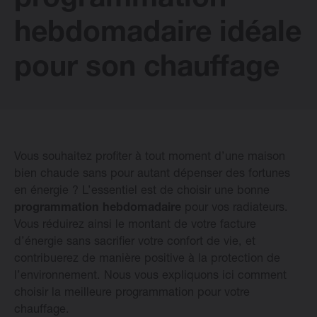
programmation
hebdomadaire idéale
Radiateurs Design Vasco
pour son chauffage
Logiciel
Downloads
Vous souhaitez profiter à tout moment d’une maison
Blog
bien chaude sans pour autant dépenser des fortunes
en énergie ? L’essentiel est de choisir une bonne
programmation hebdomadaire
pour vos radiateurs.
Points de vente
Vous réduirez ainsi le montant de votre facture
d’énergie sans sacrifier votre confort de vie, et
Contactez
contribuerez de manière positive à la protection de
l’environnement. Nous vous expliquons ici comment
choisir la meilleure programmation pour votre
chauffage.