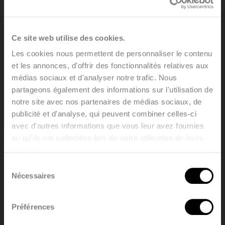
Ce site web utilise des cookies.
Les cookies nous permettent de personnaliser le contenu
et les annonces, d'offrir des fonctionnalités relatives aux
médias sociaux et d'analyser notre trafic. Nous
partageons également des informations sur l'utilisation de
notre site avec nos partenaires de médias sociaux, de
publicité et d'analyse, qui peuvent combiner celles-ci
COMPACT 4
avec d'autres informations que vous leur avez fournies
ou qu'ils ont collectées lors de votre utilisation de leurs
Voir le produit
services.
Welcome, please select your
Sélection
language
Nécessaires
du
consentement
Préférences
English
Nederland