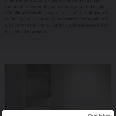
6, pourvu de 6 raccords, garantit une montée de la
température demandée en un temps record. Sa grille
Changer la langue
d’habillage discrète, ses panneaux latéraux élégants et
sa face avant lisse forment un ensemble harmonieux et
Français
ultra performant : Piano 6 se fond avec élégance à tous
les styles d’intérérieur.