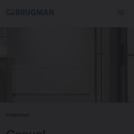
Casual
Centric
Mini
Bano
Collection
E-collection