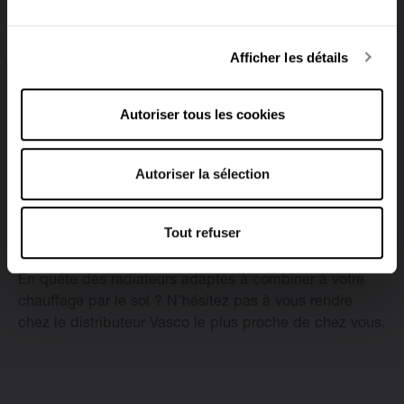
Radiateurs basse température
Afficher les détails
Saviez-vous que vos radiateurs Vasco sont également
adaptés au chauffage basse température ? Les
Autoriser tous les cookies
panneaux avant de ces radiateurs sont suffisamment
grands pour que la pièce atteigne rapidement la
température voulue, même lorsque votre chaudière est
Autoriser la sélection
réglée quelques degrés plus bas. Tout bénéficie pour
l’environnement,
mais également pour votre porte-
Tout refuser
monnaie
!
En quête des radiateurs adaptés à combiner à votre
chauffage par le sol ? N’hésitez pas à vous rendre
chez le distributeur Vasco le plus proche de chez vous.