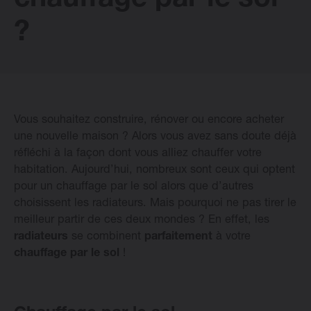
chauffage par le sol
?
Radiateurs Design Vasco
Logiciel
Vous souhaitez construire, rénover ou encore acheter
Downloads
une nouvelle maison ? Alors vous avez sans doute déjà
réfléchi à la façon dont vous alliez chauffer votre
Blog
habitation. Aujourd’hui, nombreux sont ceux qui optent
pour un chauffage par le sol alors que d’autres
choisissent les radiateurs. Mais pourquoi ne pas tirer le
Points de vente
meilleur partir de ces deux mondes ? En effet, les
radiateurs
se combinent
parfaitement
à votre
Contactez
chauffage par le sol
!