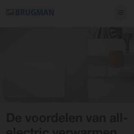
Casual
Centric
Mini
Classic
De voordelen van all-
E-collection