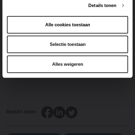
streep hebben getrokken, dan doet het
Details tonen
installatiegemak
van elektrische radiatoren dat vast
wel. De radiatoren zijn namelijk erg eenvoudig te
Alle cookies toestaan
plaatsen, zonder veel breekwerk. Bovendien heb je
slechts
één nutsaansluiting
nodig wanneer je
uitsluitend gebruik maakt van elektriciteit. Slim
Selectie toestaan
bekeken!
Heb je vragen over all-electric verwarmen? Je
Alles weigeren
Brugman-Dealer
geeft je graag meer informatie!
Facebook
LinkedIn
Twitter
Bericht delen