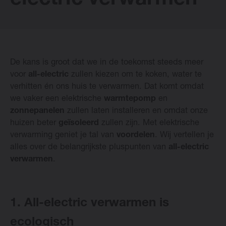
electric verwarmen
Vasco Designradiatoren
De kans is groot dat we in de toekomst steeds meer
Software
voor
all-electric
zullen kiezen om te koken, water te
verhitten én ons huis te verwarmen. Dat komt omdat
Downloads
we vaker een elektrische
warmtepomp
en
zonnepanelen
zullen laten installeren en omdat onze
Blog
huizen beter
geïsoleerd
zullen zijn. Met elektrische
verwarming geniet je tal van
voordelen
. Wij vertellen je
alles over de belangrijkste pluspunten van
all-electric
Verkooppunten
verwarmen
.
Contact
1. All-electric verwarmen is
ecologisch