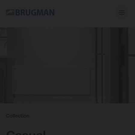
Casual
Centric
Mini
Classic
Collection
E-collection