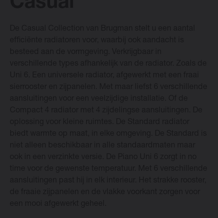
Casual
De Casual Collection van Brugman stelt u een aantal
Vasco Designradiatoren
efficiënte radiatoren voor, waarbij ook aandacht is
besteed aan de vormgeving. Verkrijgbaar in
Software
verschillende types afhankelijk van de radiator. Zoals de
Uni 6. Een universele radiator, afgewerkt met een fraai
sierrooster en zijpanelen. Met maar liefst 6 verschillende
Downloads
aansluitingen voor een veelzijdige installatie. Of de
Compact 4 radiator met 4 zijdelingse aansluitingen. De
Blog
oplossing voor kleine ruimtes. De Standard radiator
biedt warmte op maat, in elke omgeving. De Standard is
niet alleen beschikbaar in alle standaardmaten maar
Verkooppunten
ook in een verzinkte versie. De Piano Uni 6 zorgt in no
time voor de gewenste temperatuur. Met 6 verschillende
Contact
aansluitingen past hij in elk interieur. Het strakke rooster,
de fraaie zijpanelen en de vlakke voorkant zorgen voor
een mooi afgewerkt geheel.