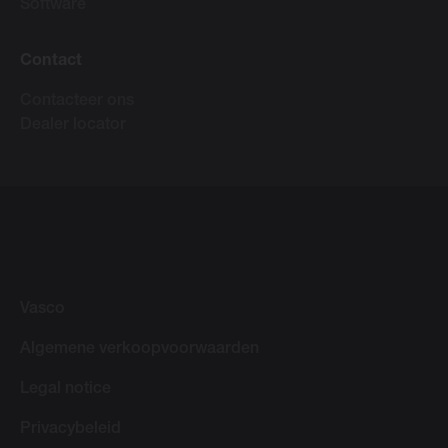
Software
Contact
Contacteer ons
Dealer locator
Vasco
Algemene verkoopvoorwaarden
Legal notice
Privacybeleid