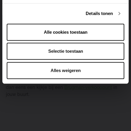
Chauffages met een té groot vermogen zijn nergens
voor nodig.
Details tonen
● Stel je
thermostaat
goed in, zodat je radiatoren
niet nodeloos draaien wanneer je niet thuis bent.
Alle cookies toestaan
● Hou
deuren
zoveel mogelijk gesloten.
Selectie toestaan
Alles weigeren
Geïnteresseerd in nieuwe, zuinige radiatoren die je
helpen om te besparen op je energiefactuur? Neem
dan eens een kijkje bij een
Brugman-verkooppunt
in
jouw buurt.