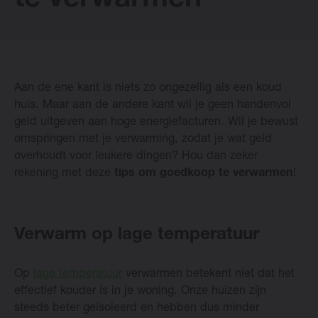
te verwarmen
Vasco Designradiatoren
Aan de ene kant is niets zo ongezellig als een koud
Software
huis. Maar aan de andere kant wil je geen handenvol
geld uitgeven aan hoge energiefacturen. Wil je bewust
Downloads
omspringen met je verwarming, zodat je wat geld
overhoudt voor leukere dingen? Hou dan zeker
Blog
rekening met deze
tips om goedkoop te verwarmen
!
Verkooppunten
Verwarm op lage temperatuur
Contact
Op
lage temperatuur
verwarmen betekent niet dat het
effectief kouder is in je woning. Onze huizen zijn
steeds beter geïsoleerd en hebben dus minder