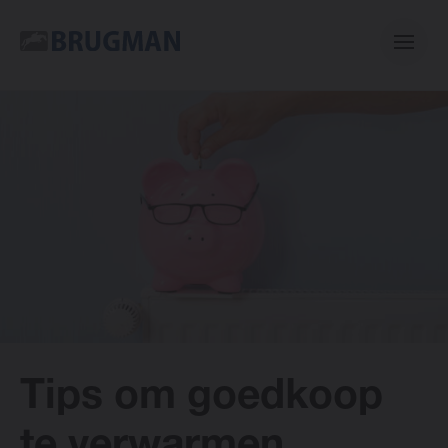
Casual
Centric
Mini
Classic
Tips om goedkoop
E-collection