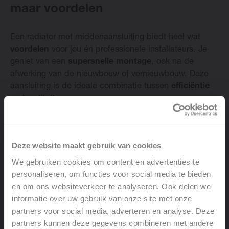
maar voordelen
Change language
Een radiator met middenaansluiting biedt heel wat
Nederlands
voordelen
voor jou én professionele installateurs. Je
geniet van een
supersnelle montage
, ook na de
afwerking van de nieuwbouw of vernieuwbouw. Deze
aansluiting is de ideale combinatie tussen
efficiëntie
en kwaliteit
.
Een perfecte afwerking
Deze website maakt gebruik van cookies
We gebruiken cookies om content en advertenties te
Het grootste voordeel van een radiator met
personaliseren, om functies voor social media te bieden
middenaansluiting? De
ventielbuis
werd
onzichtbaar
en om ons websiteverkeer te analyseren. Ook delen we
in de radiator ingewerkt. Dat zorgt samen met een
informatie over uw gebruik van onze site met onze
slimme, vaste middenaansluiting voor een mooi
partners voor social media, adverteren en analyse. Deze
gesloten geheel
. Een ander groot voordeel van de
partners kunnen deze gegevens combineren met andere