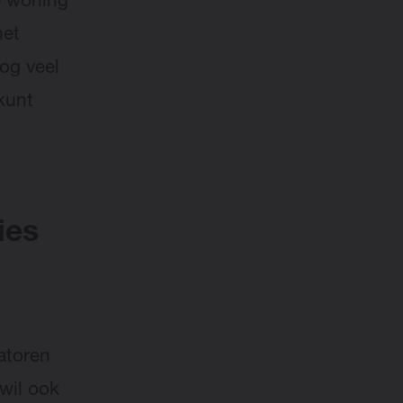
je woning
het
og veel
kunt
ies
iatoren
wil ook