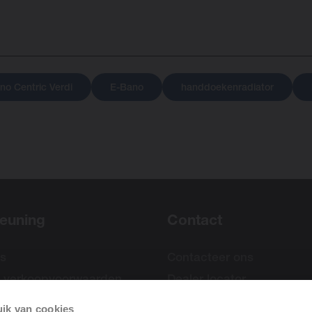
no Centric Verdi
E-Bano
handdoekenradiator
euning
Contact
s
Contacteer ons
 verkoopvoorwaarden
Dealer locator
ik van cookies