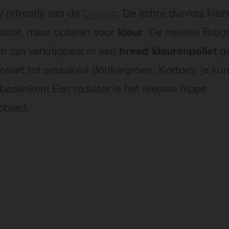
 retrostijl van de
Classic
. De echte durvers kie
diator, maar opteren voor
kleur
. De meeste Bru
n zijn verkrijgbaar in een
breed kleurenpallet
g
zwart tot smaakvol donkergroen. Kortom: je kun
 bedenken! Een radiator is het nieuwe hippe
object.