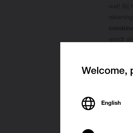
wat! Bij
rekening
combinat
wordt al
mogelijk
dienstdo
Welcome, p
Een 
English
Je radia
hangen e