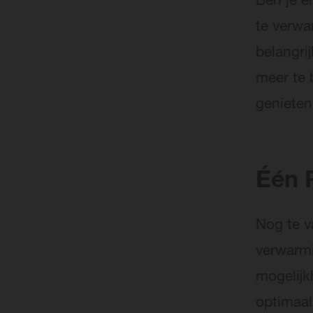
Ben je e
te verw
belangri
meer te 
geniete
Één R
Nog te v
verwarmi
mogelijkh
optimaal