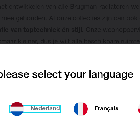
 het ontwikkelen van alle Brugman-radiatoren we
 mee gehouden. Al onze collecties zijn dan ook
ie van toptechniek én stijl
. Onze woonopperv
smaar kleiner, dus je wilt alle beschikbare ruimt
 benutten. Gelukkig kunnen radiatoren nu ook
en als
functioneel meubel
.
lease select your language
handige handdoekenradiato
Nederland
Français
tor kan gebruikt worden om
handdoeken
handig
n te drogen. De klassieke witte ladderradiator
E