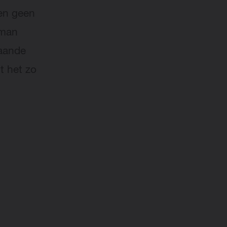
zen geen
gman
aande
t het zo