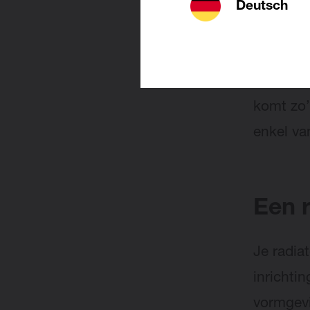
hier zeer
Deutsch
verschil
handdoe
bijvoorb
komt zo’
enkel va
Een r
Je radia
inrichti
vormgevi