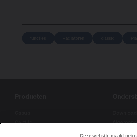
functies
Radiatoren
classic
Pia
Producten
Onderst
Casual
Download
Centric
Algemene
Mini
Software
Deze website maakt gebru