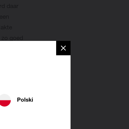
rd daar
 een
lakte
e zo goed
r
Polski
 op te
-Bano
is