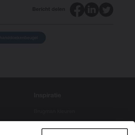
Facebook
LinkedIn
Twitter
Bericht delen
handdoekenbeugel
Inspiratie
Brugman kleuren