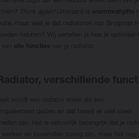
rvan overtuigd dat een radiator enkel dient om 
armen?
Think again!
Uiteraard is
warmteafgifte
jkste, maar wist je dat radiatoren van Brugman n
bieden hebben? Wij vertellen je hoe je optimaal 
n van
alle functies
van je radiator.
adiator, verschillende funct
aak wordt een radiator enkel als een
ngselement gezien en dat terwijl er veel meer
eden zijn. Het is natuurlijk belangrijk dat je rad
 werken en bovendien zuinig zijn, maar het oog 