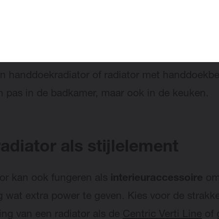
 geschikt voor, maar er zijn nog opties. Zo kun j
lende verticale radiatoren omtoveren tot
kradiator
met een
handdoekbeugel
. Dit acces
eeld verkrijgbaar voor de
Piano Centric Verti
. Bo
n handdoekradiator of radiator met handdoekbe
n pas in de badkamer, maar ook in de keuken.
adiator als stijlelement
tor kan ook fungeren als
interieuraccessoire
om
ng wat extra power te geven. Kies voor de strakk
ng van een radiator als de
Centric Verti Line
of 