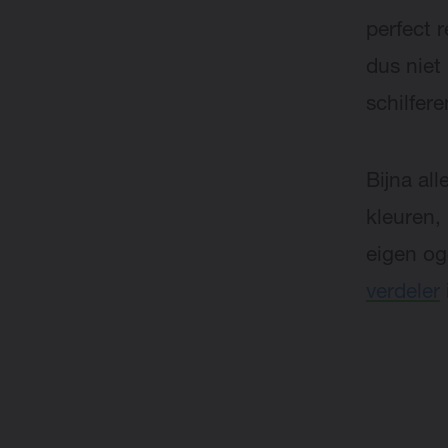
perfect r
dus niet 
schilfere
Bijna all
kleuren, 
eigen og
verdeler