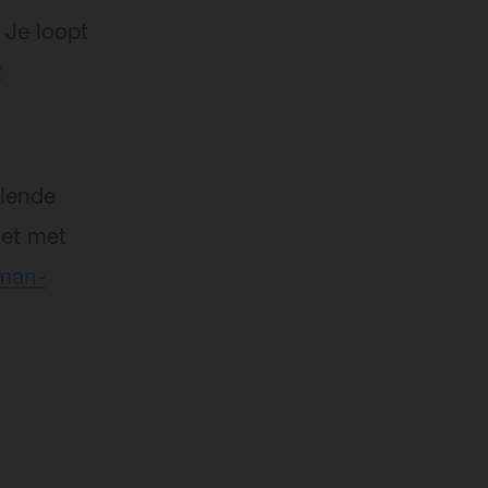
. Je loopt
t
llende
let met
man-