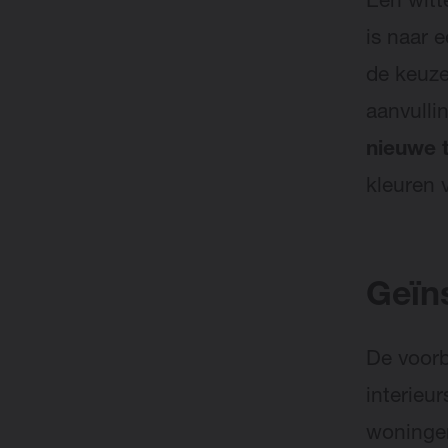
Een witt
is naar e
de keuze
aanvulli
nieuwe t
kleuren 
Geïns
De voorb
interieu
woningen