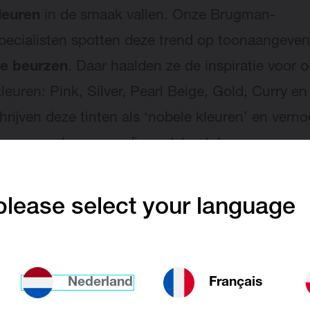
leuren
in de smaak vallen. Onze Brugman-
pecialisten spotten deze trend op toonaangeve
se beurzen
. Daar haalden ze de inspiratie voor 
leuren: Pink, Silver, Pearl Beige, Gold, Curry en
rijven deze tinten als ‘nobele kleuren’ en ver
rvan naar hoogwaardige edelmetalen.
lease select your language
elijk combineerbare radiato
e kleuren zijn dan wel erg bijzonder, toch zijn z
Nederland
Français
end combineerbaar
. De verschillende schakeri