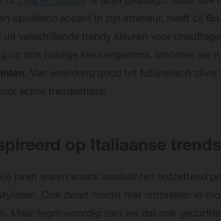
e of
zwarte radiator
is altijd geslaagd. Maar wie
en opvallend accent in zijn interieur, heeft bij 
 uit verschillende trendy kleuren voor chauffage
ng op ons huidige kleurengamma, lanceren we 
inten
. Van weelderig goud tot futuristisch zilver: 
voor échte trendsetters!
pireerd op Italiaanse trends
ije jaren waren vooral aardetinten ontzettend pop
rstylisten. Ook zwart mocht niet ontbreken in m
. Maar tegenwoordig zien we dat ook gedurfde