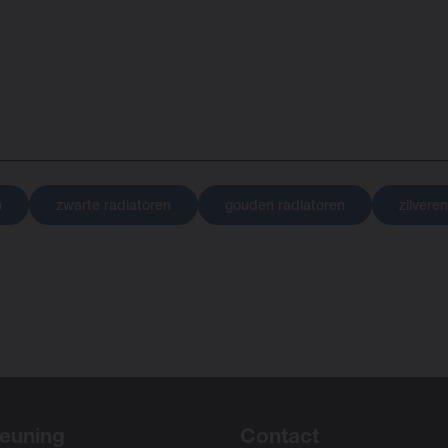
n
zwarte radiatoren
gouden radiatoren
zilvere
euning
Contact