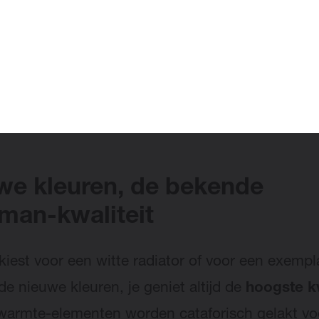
eren mooi met matte, sobere tinten op de muur.
ordt je radiator een
echte eyecatcher
in de ka
 bijvoorbeeld van de
Centric
in Curry tegen de
ond van een gekalkte beige muur? Deze combina
 in de populaire Japanse wabi-sabitrend.
we kleuren, de bekende
man-kwaliteit
 kiest voor een witte radiator of voor een exempl
de nieuwe kleuren, je geniet altijd de
hoogste kw
warmte-elementen worden cataforisch gelakt vo