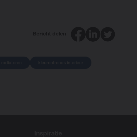
Facebook
LinkedIn
Twitter
Bericht delen
n radiatoren
kleurentrends interieur
Inspiratie