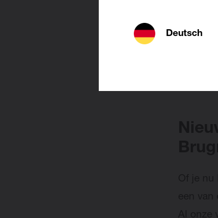
contrast
manier w
Deutsch
dacht je
achtergr
helemaal
Nieu
Brug
Of je nu
een van 
Al onze 