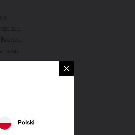
nde
onze zes
 Bronze.
noemden
ren
e ook
Polski
ngen