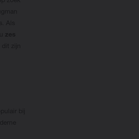
 op zoek
Brugman
s. Als
nu
zes
dit zijn
ulair bij
oderne