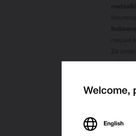
metaalk
kleurens
Italiaan
nieuwe k
Ze omsch
enkele e
Welcome, p
Makk
De nieuw
English
verrass