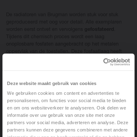
Change language
De radiatoren van Brugman worden stuk voor stuk
geproduceerd met oog voor detail. Alle exemplaren
Nederlands
worden eerst ontvet en vervolgens
gefosfateerd
.
Tijdens dit chemisch proces wordt een laag
onoplosbare fosfaten aangebracht op het metalen
oppervlak van de toestellen. Deze fosfaatlaag heeft
sterke hechtingseigenschappen en gaat corrosie tegen.
In een laatste stadium wordt iedere radiator kataforisch
gelakt
in wit of in de gewenste kleur. Door het
innovatieve lakproces van Brugman blijft de coating
Deze website maakt gebruik van cookies
jarenlang mooi
.
We gebruiken cookies om content en advertenties te
personaliseren, om functies voor social media te bieden
en om ons websiteverkeer te analyseren. Ook delen we
Krachtig zwart
informatie over uw gebruik van onze site met onze
partners voor social media, adverteren en analyse. Deze
partners kunnen deze gegevens combineren met andere
Ben je uitgekeken op witte radiatoren en hou je van