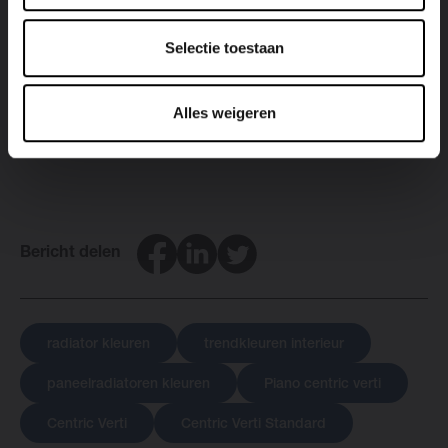
levenslang meegaan!
Selectie toestaan
Kies de kleur van je radiator aan de hand van een
kleurkaart of breng een bezoek aan een
Brugman-
dealer
in jouw buurt.
Alles weigeren
Facebook
LinkedIn
Twitter
Bericht delen
radiator kleuren
trendkleuren interieur
paneelradiatoren kleuren
Piano centric verti
Centric Verti
Centric Verti Standard