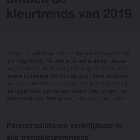
ontdek de
kleurtrends van 2019
Vasco Designradiatoren
Software
De tijd dat radiatoren in huis allemaal wit moesten zijn
Downloads
is al lang voorbij! Nu vind je ze ook in trendy kleuren
aangepast aan de stijl van je woning én aan de laatste
Blog
nieuwe interieurtrends. Ook Brugman biedt radiatoren
aan in een breed kleurenpallet. Kun je niet kiezen uit
het uitgebreide gamma aan tinten? Geen zorgen, de
Verkooppunten
kleurtrends van 2019
geven je de nodige inspiratie.
Contact
Paneelradiatoren verkrijgbaar in
alle trendkleurenIntens