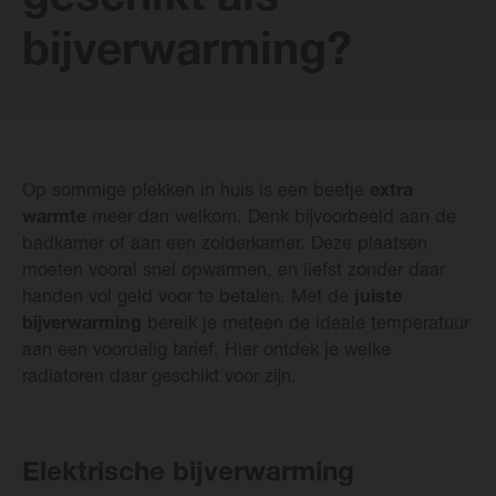
geschikt als
bijverwarming?
Vasco Designradiatoren
Software
Op sommige plekken in huis is een beetje
extra
Downloads
warmte
meer dan welkom. Denk bijvoorbeeld aan de
badkamer of aan een zolderkamer. Deze plaatsen
Blog
moeten vooral snel opwarmen, en liefst zonder daar
handen vol geld voor te betalen. Met de
juiste
bijverwarming
bereik je meteen de ideale temperatuur
Verkooppunten
aan een voordelig tarief. Hier ontdek je welke
radiatoren daar geschikt voor zijn.
Contact
Elektrische bijverwarming