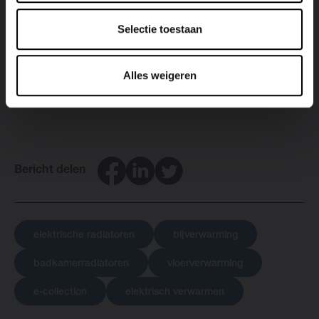
Selectie toestaan
Ben je op zoek naar de geschikte bijverwarming voor je
woning? Ontdek dan snel de elektrische radiatoren van
Brugman bij een
verdeler
in jouw regio.
Alles weigeren
Facebook
LinkedIn
Twitter
Bericht delen
elektrische radiatoren
bijverwarming
badkamerradiatoren
vloerverwarming
e-collection
elektrisch verwarmen