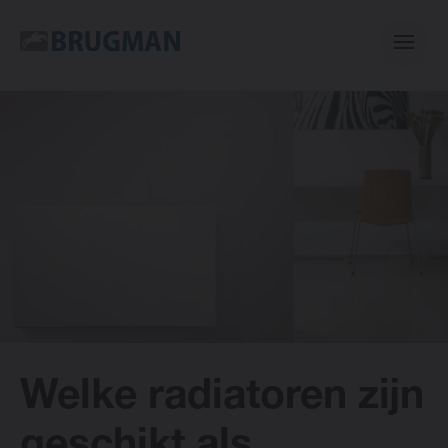
Casual
Centric
Mini
Classic
Welke radiatoren zijn
E-collection