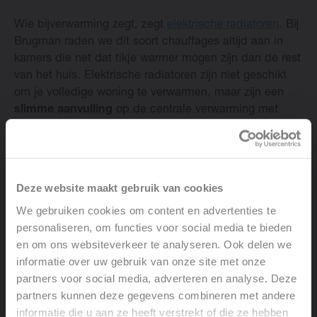
Wie bijverwarming zegt, zegt
elektrische radiatoren
. Bij
Change language
Brugman raden we dit soort chauffages altijd aan in
kamers die net dat tikje warmer mogen zijn dan de rest
Nederlands
van het huis. Elektrische radiatoren zijn niet geschikt
om je volledige woning te verwarmen, maar zijn een
slimme aanvulling
op de centrale verwarming met
vloerverwarming of klassieke chauffages. Zo geniet je
een
hoge warmteafgifte
, zonder je blauw te betalen.
Deze website maakt gebruik van cookies
Zonder breken
We gebruiken cookies om content en advertenties te
personaliseren, om functies voor social media te bieden
en om ons websiteverkeer te analyseren. Ook delen we
Is er op zolder geen aansluiting voor centrale
informatie over uw gebruik van onze site met onze
verwarming voorzien? Geen probleem! Een elektrische
partners voor social media, adverteren en analyse. Deze
radiator heeft
geen leidingen
nodig, enkel een
partners kunnen deze gegevens combineren met andere
elektrisch stroompunt. De elektrische weerstand, die in
informatie die u aan ze heeft verstrekt of die ze hebben
de chauffage ingebouwd is, warmt een interne vloeistof