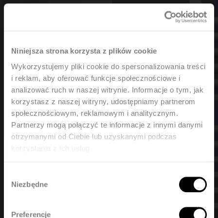
Łazienkowe
Konwektory
Niniejsza strona korzysta z plików cookie
Wykorzystujemy pliki cookie do spersonalizowania treści
i reklam, aby oferować funkcje społecznościowe i
analizować ruch w naszej witrynie. Informacje o tym, jak
Grzejniki dekoracyjne Vasco
korzystasz z naszej witryny, udostępniamy partnerom
Do Pobrania
społecznościowym, reklamowym i analitycznym.
Dystrybutorzy
Partnerzy mogą połączyć te informacje z innymi danymi
Kontakt
otrzymanymi od Ciebie lub uzyskanymi podczas
korzystania z ich usług.
Welcome, please select your
Wybór
Zmień język
language
Niezbędne
zgody
Kolekcja
Polski
Preferencje
English
Nederland