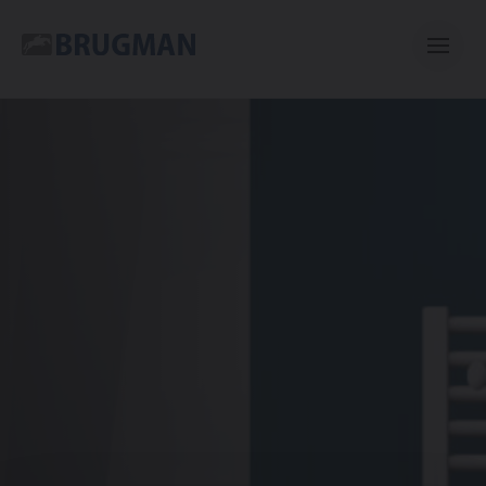
Płytowe
Ergo
Verti
Mini
Kolumnowe