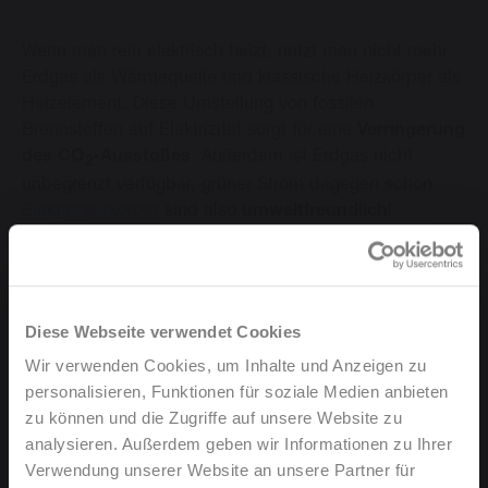
Wenn man rein elektrisch heizt, nutzt man nicht mehr
Erdgas als Wärmequelle und klassische Heizkörper als
Heizelement. Diese Umstellung von fossilen
Brennstoffen auf Elektrizität sorgt für eine
Verringerung
des CO
-Ausstoßes
. Außerdem ist Erdgas nicht
2
unbegrenzt verfügbar, grüner Strom dagegen schon.
Elektroheizkörper
sind also
umweltfreundlich
!
2. Es ist preisgünstig
Diese Webseite verwendet Cookies
Wir verwenden Cookies, um Inhalte und Anzeigen zu
Den eigenen Strom zu erzeugen, um zu heizen, ist
personalisieren, Funktionen für soziale Medien anbieten
deutlich
preisgünstiger
. In manchen Fällen erzeugen
zu können und die Zugriffe auf unsere Website zu
Sie sogar
mehr Strom
als Sie tatsächlich verbrauchen,
analysieren. Außerdem geben wir Informationen zu Ihrer
wenn Sie eine Wärmepumpe mit Solarpaneelen
Verwendung unserer Website an unsere Partner für
installieren lassen.