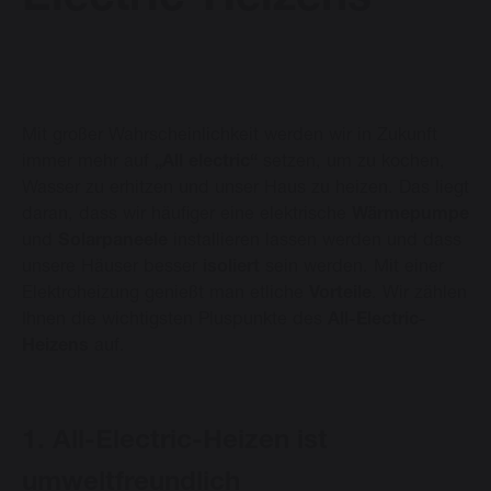
Electric-Heizens
Vasco Design Heizkörper
Mit großer Wahrscheinlichkeit werden wir in Zukunft
Downloads
immer mehr auf
„All electric“
setzen, um zu kochen,
Wasser zu erhitzen und unser Haus zu heizen. Das liegt
Blog
daran, dass wir häufiger eine elektrische
Wärmepumpe
und
Solarpaneele
installieren lassen werden und dass
Kontakt
unsere Häuser besser
isoliert
sein werden. Mit einer
Elektroheizung genießt man etliche
Vorteile
. Wir zählen
Ihnen die wichtigsten Pluspunkte des
All-Electric-
Heizens
auf.
Sprache ändern
1. All-Electric-Heizen ist
Deutsch
umweltfreundlich