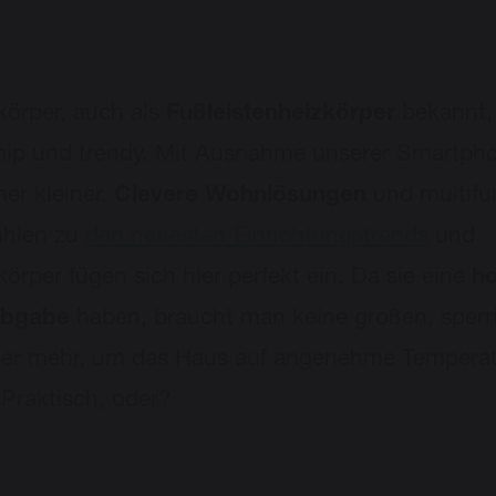
körper, auch als
Fußleistenheizkörper
bekannt,
hip und trendy. Mit Ausnahme unserer Smartph
mer kleiner.
Clevere Wohnlösungen
und multifu
ählen zu
den neuesten Einrichtungstrends
und
körper fügen sich hier perfekt ein. Da sie eine
h
bgabe
haben, braucht man keine großen, sperr
per mehr, um das Haus auf angenehme Temperat
 Praktisch, oder?