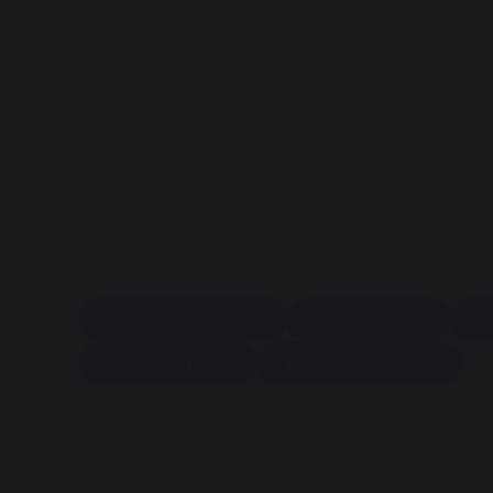
Fußleistenheizkörper
Miniheizkörper
T
Heizkörpertypen
Miniheizkörpertypen