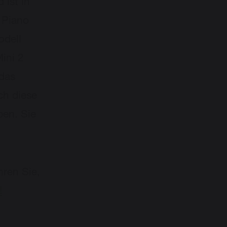
 ist in
 Piano
odell
ini 2
 das
ch diese
ben. Sie
hren Sie,
!