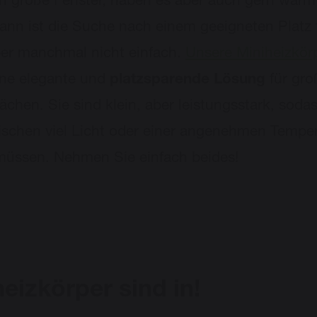
en große Fenster, haben es aber auch gern warm
nn ist die Suche nach einem geeigneten Platz f
er manchmal nicht einfach.
Unsere Miniheizkör
ine elegante und
platzsparende Lösung
für gro
lächen. Sie sind klein, aber leistungsstark, soda
ischen viel Licht oder einer angenehmen Tempe
üssen. Nehmen Sie einfach beides!
eizkörper sind in!