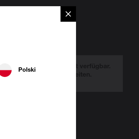
rzeit vorübergehend nicht verfügbar.
Polski
 Sie
ns für die Unannehmlichkeiten.
 die Wahl
tage
an
in Ihre
mit
er