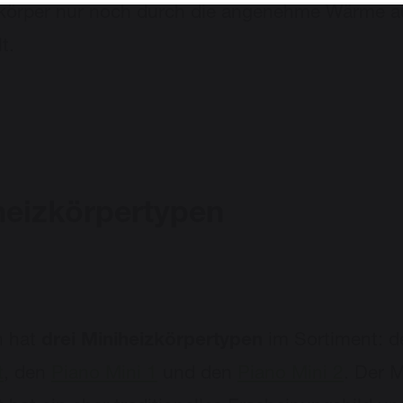
körper nur noch durch die angenehme Wärme auf
t.
heizkörpertypen
 hat
drei Miniheizkörpertypen
im Sortiment: 
t
, den
Piano Mini 1
und den
Piano Mini 2
. Der M