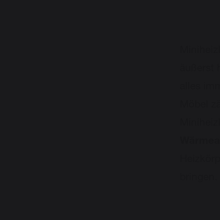
Miniheiz
äußerst 
alles im
Möbel z
Miniheiz
Wärmea
Heizkör
bringen.