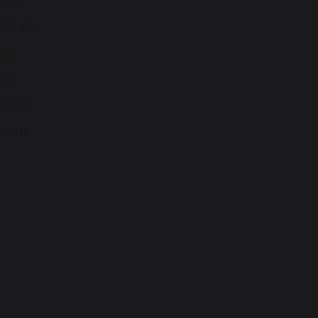
 im
ür die
per
ße
ss Sie
ratur