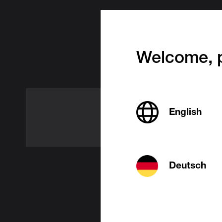
Probl
Welcome, p
English
Miniheiz
lassen s
zwische
Deutsch
einer W
Einricht
flacher 