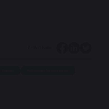
Facebook
LinkedIn
Twitter
Artikel teilen
r Fenster
Platzierung Miniheizkörper