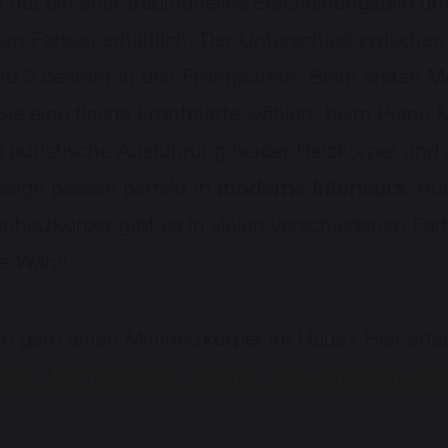
hat ein eher traditionelles Erscheinungsbild und
hen Farben erhältlich. Der Unterschied zwischen
nd 2 besteht in den Frontplatten. Beim ersten M
ie eine flache Frontplatte wählen, beim Piano M
e puristische Ausführung beider Heizkörper und
esign passen perfekt in
moderne Interieurs
. Au
enheizkörper gibt es in vielen verschiedenen Far
e Wahl!
en gern einen Miniheizkörper im Haus? Hier erfa
an-Miniheizkörper in Ihrer Nähe erhältlich sind