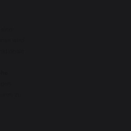
 sind
ones wird
nktionale
ohe
igen
uren zu