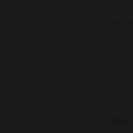
Sie lieb
Haus? Da
Heizkörp
bieten e
Fensterf
nicht zw
wählen m
Minih