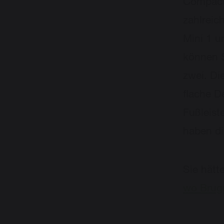
Compact 
zahlreic
Mini 1 u
können S
zwei. Di
flache D
Fußleist
haben di
Sie hätt
wo Brugm