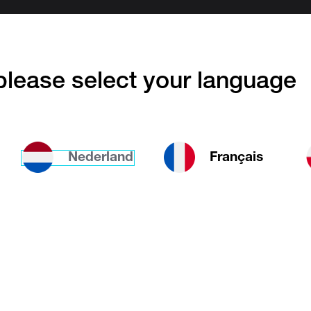
emlose Installation
lease select your language
Diese Website ist de
Nederland
Français
körper eignen sich für Wohn- und Arbeitsräume.
Wir entschuldigen u
ich problemlos installieren und Sie haben sogar
n einer
freistehenden
Platzierung oder der Mon
and
. Wenn Sie den Heizkörper möglichst diskret 
ung integrieren wollen, wählen Sie eine Version 
Platte
auf jeder Seite des Heizkörpers. So fällt d