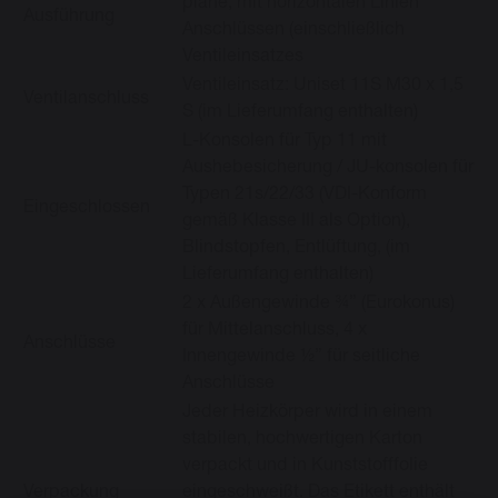
plane, mit horizontalen Linien
Ausführung
Anschlüssen (einschließlich
Ventileinsatzes
Ventileinsatz: Uniset 11S M30 x 1,5
Ventilanschluss
S (im Lieferumfang enthalten)
L-Konsolen für Typ 11 mit
Aushebesicherung / JU-konsolen für
Typen 21s/22/33 (VDI-Konform
Eingeschlossen
gemäß Klasse III als Option),
Blindstopfen, Entlüftung, (im
Lieferumfang enthalten)
2 x Außengewinde ¾” (Eurokonus)
für Mittelanschluss, 4 x
Anschlüsse
Innengewinde ½” für seitliche
Anschlüsse
Jeder Heizkörper wird in einem
stabilen, hochwertigen Karton
verpackt und in Kunststofffolie
Verpackung
eingeschweißt. Das Etikett enthält