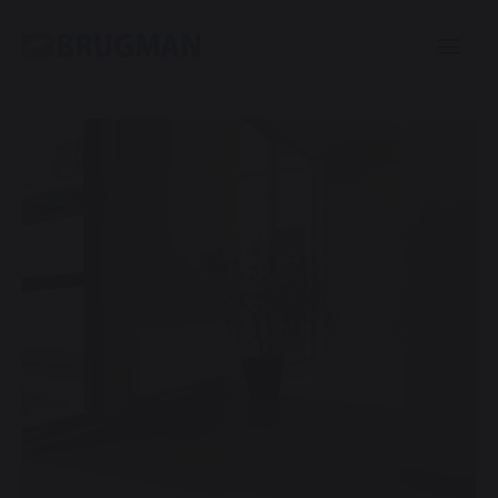
Casual
Plinth
Centric
Mini
Classic