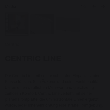
Media
1
/3
Vasco Design Heizkörper
Downloads
Centric
Blog
CENTRIC LINE
Kontakt
Der Centric Line mit seiner schlichten Eleganz ist eine
Klasse für sich. Sein Äußeres und seine Funktionalität
bieten einen deutlichen Mehrwert und gleichzeitig
Sprache ändern
zeitlosen Komfort. Centric Line verleiht mit seiner
planen Frontplatte, die um horizontale Linien ergänzt
Deutsch
wurde, jeder Inneneinrichtung eine straffe Formgebung.