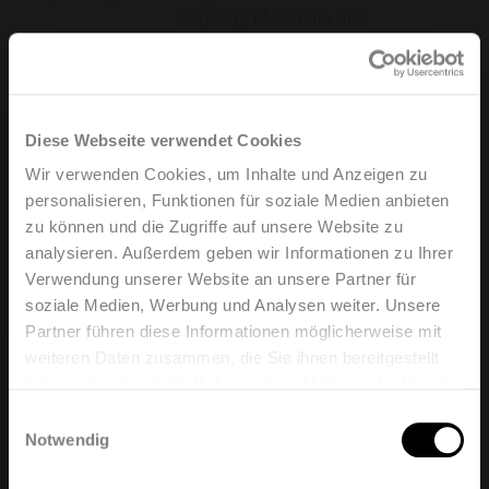
folgende Merkmale des
Heizkörpers: Typ - Bauhöhe -
Baulänge
10 Jahre (gemäß der
Garantie
Garantiebedingungen von Brugman)
Diese Webseite verwendet Cookies
Alle Heizkörper sind entfettet,
Wir verwenden Cookies, um Inhalte und Anzeigen zu
phosphatiert, mit kataphoretischer
Lackierung
personalisieren, Funktionen für soziale Medien anbieten
Grundlackierung versehen und
zu können und die Zugriffe auf unsere Website zu
pulverlackiert.
analysieren. Außerdem geben wir Informationen zu Ihrer
Farbe
Ähnlich RAL 9016
Verwendung unserer Website an unsere Partner für
Ohne Einschränkungen für den
soziale Medien, Werbung und Analysen weiter. Unsere
Anbau von Heizkostenverteilern
Partner führen diese Informationen möglicherweise mit
Heizkostenverteiler
geeignet (sowohl elektronische als
weiteren Daten zusammen, die Sie ihnen bereitgestellt
auch nach Verdunstungsprinzip
haben oder die sie im Rahmen Ihrer Nutzung der Dienste
Welcome, please select your
arbeitende; gemäß EN 834/835).
gesammelt haben.
Einwilligungsauswahl
Max. Betriebsdruck
10 bar
language
Notwendig
Max.
120 °C
Betriebstemperatur