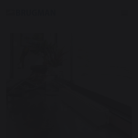
Casual
Plinth
Centric
Mini
Classic