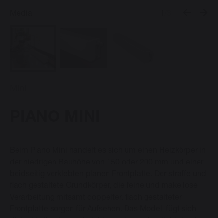
Media
1
/3
Vasco Design Heizkörper
Downloads
Mini
Blog
PIANO MINI
Kontakt
Beim Piano Mini handelt es sich um einen Heizkörper in
der niedrigen Bauhöhe von 150 oder 200 mm und einer
beidseitig verklebten planen Frontplatte. Der straffe und
Sprache ändern
flach gestaltete Grundkörper, die feine und makellose
Verarbeitung mitsamt doppelter, flach gestalteter
Deutsch
Frontplatte sorgen für Aufsehen. Das Modell fügt sich