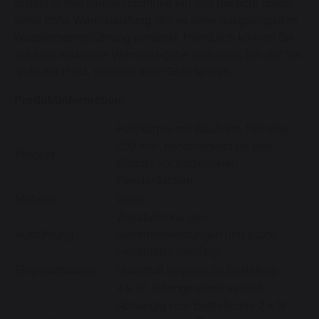
diskret in Ihre Inneneinrichtung ein und besticht durch
seine hohe Wärmeleistung, die es einer ausgeklügelten
Wasserzwangsführung verdankt. Hierdurch können Sie
auf eine maximale Wärmeabgabe vertrauen, bei der Sie
nicht nur Platz, sondern auch Geld sparen.
Produktinformation:
Heizkörper mit Bauhöhe 150 oder
200 mm, hervorragend für den
Produkt
Einsatz vor bodentiefen
Fensterflächen
Material
Stahl
Zierabdeckungen,
Ausführung
Seitenverkleidungen und plane
Frontplatte (beidsig)
Eingeschlossen
Standfuß (separat zu bestellen)
4 x ½” Innengewinde seitlich
Abhängig vom Bestellcode 2 x ¾”