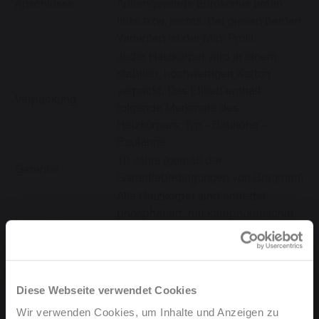
Anschlüsse
Außengewinde Eurokonus unten
links bzw. rechts. Bei diesen beiden
Varianten ist der Mini Profil.
Jeder Heizkörper wird in einem
stabilen, hochwertigen Karton
verpackt. Das Etikett enthält
Verpackung
folgende Merkmale des
Heizkörpers: Typ - Bauhöhe -
Baulänge
10 Jahre (gemäß der
Garantie
Garantiebedingungen von Brugman)
Alle Heizkörper sind entfettet,
phosphatiert, mit kataphoretischer
Lackierung
Grundlackierung versehen und
pulverlackiert.
Farbe
Ähnlich RAL 9016
Ohne Einschränkungen für den
Diese Webseite verwendet Cookies
Anbau von Heizkostenverteilern
Wir verwenden Cookies, um Inhalte und Anzeigen zu