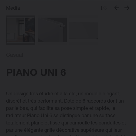
Media
1
/3
Radiateurs Design Vasco
Logiciel
Casual
Downloads
PIANO UNI 6
Blog
Points de vente
Un design très étudié et à la clé, un modèle élégant,
discrèt et très performant. Doté de 6 raccords dont un
par le bas, qui facilite sa pose simple et rapide, le
Contactez
radiateur Piano Uni 6 se distingue par une surface
totalement plane et lisse qui camoufle les conduites et
par une élégante grille décorative supérieure qui leur