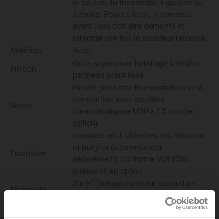
le bouton du thermostat à gauche ou
à droite. Pour ce faire, le panneau
avant lissa doit être démonté et
remonté une fois le radiateur retourné.
Matériau
Acier
Grille supérieure, habillage latéral et
Finition
panneau avant lisse
l’insert (sans tête thermostatique) est
compatible avec les têtes
Vanne
thermostatiques M30 x 1,5 mm (en
option).
consoles en J, chevilles, vis, bouchon
et purgeur (à commander
Fourniture
séparément), conforme VDI 6036
(classe III) en option
2 x ¾” filetage extérieur raccord en
Modes de
bas à droite (Euroconus), 4 x ½”
raccordement
filetage intérieur sur les côtés