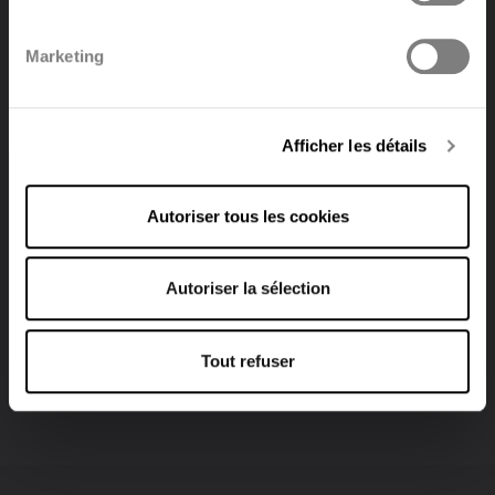
Selon la norme EN442-1: 2014:
Normes et labels
radiateurs et convecteurs
Marketing
Deutsch
Types
21s2233
Hauteurs
300 | 400 | 500 | 600 | 700 | 900 mm
Longueurs
400 => 3000 mm
Afficher les détails
Profondeurs
74,5 | 107,5 | 166,5
Autoriser tous les cookies
Trouver un distributeur
Autoriser la sélection
Tout refuser