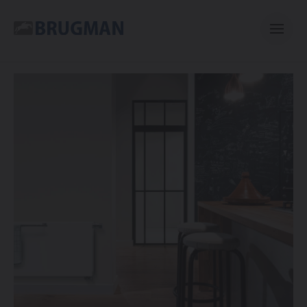
Casual
Centric
Mini
Bano
E-collection