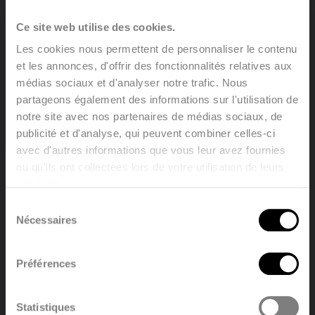
Chaque radiateur est conditionné
dans un emballage en carton de
Ce site web utilise des cookies.
Conditionnement
qualité et plastifié. Une étiquette
Les cookies nous permettent de personnaliser le contenu
décrit les caractéristiques du
et les annonces, d'offrir des fonctionnalités relatives aux
radiateur: type, hauteur, longueur.
médias sociaux et d'analyser notre trafic. Nous
10 ans, moyennant le respect des
Garantie
partageons également des informations sur l'utilisation de
conditions générales de Brugman.
notre site avec nos partenaires de médias sociaux, de
Tous les radiateurs sont dégraissés,
publicité et d'analyse, qui peuvent combiner celles-ci
galvanisés par électrolyse,
avec d'autres informations que vous leur avez fournies
Processus de
phosphatés, laqués par cataphorèse
ou qu'ils ont collectées lors de votre utilisation de leurs
laquage
et recouverts de série d’une couche
services.
Welcome, please select your
de peinture en poudre de couleur RAL
Sélection
9016.
language
Nécessaires
du
Coloris
RAL 9016 (livrable dans d’autres
consentement
disponibles
couleurs sur demande: cf. nuancier)
Pression de
10 bars (pression d’épreuve de 13
Préférences
English
Nederland
service max.
bars)
Température de
120 °C
Statistiques
service max.
Polski
Français