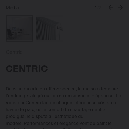
Media
1
/2
Radiateurs Design Vasco
Logiciel
Centric
Downloads
CENTRIC
Blog
Points de vente
Dans un monde en effervescence, la maison demeure
l’endroit privilégié où l’on se ressource et s’épanouit. Le
radiateur Centric fait de chaque intérieur un véritable
Contactez
havre de paix, où le confort du chauffage central
prodigué, le dispute à l’esthétique du
modèle.
Performances et élégance vont de pair : le