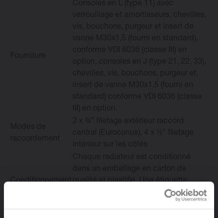
Consoles en L (type 11) avec
verrouillage et amortisseurs, chevilles,
vis, bouchons, purgeur et insert de
vanne M30x1,5 (fourni en standard),
conforme VDI 6036 (classe III) en
Fourniture
option, consoles en J (type 21, 22, 33),
chevilles, vis, bouchons, purgeur et,
insert de vanne M30x1,5 (fourni en
standard) conforme VDI 6036 (classe
III) en option.
2 x ¾” filetage extérieur raccord
Modes de
central (Euroconus), 4 x ½” filetage
raccordement
intérieur sur les côtés
Chaque radiateur est conditionné
dans un emballage en carton de
Conditionnement
qualité et plastifié. Une étiquette
décrit les caractéristiques du
radiateur: type, hauteur, longueur.
10 ans, moyennant le respect des