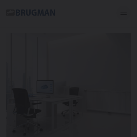
Casual
Centric
Mini
Bano
E-collection