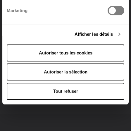
Normes et labels
radiateurs et convecteurs
Marketing
Types
1121s2233
Deutsch
Hauteurs
300 | 400 | 500 | 600 | 700 | 900 mm
Longueurs
400 => 3000 mm
Afficher les détails
Profondeurs
69 | 73 | 106 | 165 mm
Autoriser tous les cookies
Trouver un distributeur
Autoriser la sélection
Tout refuser