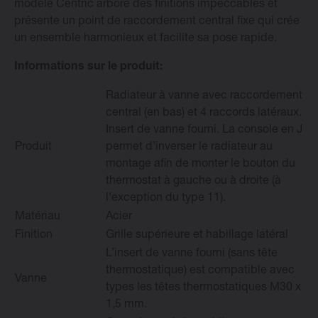
modèle Centric arbore des finitions impeccables et
présente un point de raccordement central fixe qui crée
Changer la langue
un ensemble harmonieux et facilite sa pose rapide.
Informations sur le produit:
Français
Radiateur à vanne avec raccordement
central (en bas) et 4 raccords latéraux.
Insert de vanne fourni. La console en J
Produit
permet d’inverser le radiateur au
montage afin de monter le bouton du
thermostat à gauche ou à droite (à
l'exception du type 11).
Matériau
Acier
Finition
Grille supérieure et habillage latéral
L’insert de vanne fourni (sans tête
thermostatique) est compatible avec
Vanne
types les têtes thermostatiques M30 x
1,5 mm.