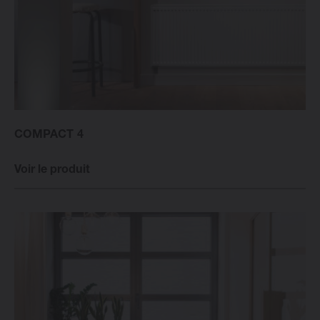
Radiateurs Design Vasco
Logiciel
Downloads
COMPACT 4
Voir le produit
Blog
Points de vente
Contactez