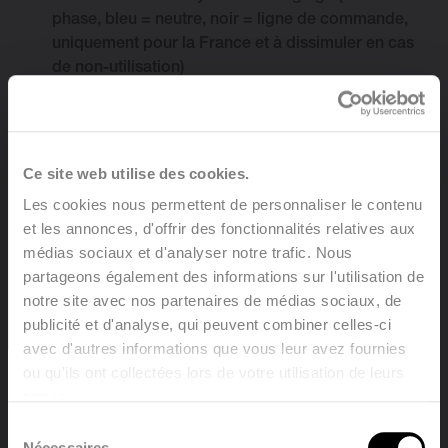
phase, bleu = neutre, noir = ligne de commande,
uniquement pour la France et à dissimuler en cas
de non-utilisation)
Les appareils sont à double isolation et donc ne
disposent pas d’une mise à la terre
Variante: Bain d'huile, élément élctrique chauffant
et câble de 0,8 m.
Ce site web utilise des cookies.
Les cookies nous permettent de personnaliser le contenu
et les annonces, d'offrir des fonctionnalités relatives aux
Trouver un distributeur
médias sociaux et d'analyser notre trafic. Nous
partageons également des informations sur l'utilisation de
notre site avec nos partenaires de médias sociaux, de
publicité et d'analyse, qui peuvent combiner celles-ci
avec d'autres informations que vous leur avez fournies
ou qu'ils ont collectées lors de votre utilisation de leurs
services.
Welcome, please select your
Sélection
language
Nécessaires