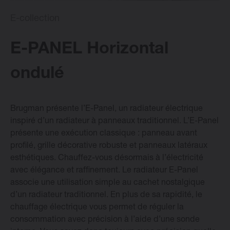
E-collection
Radiateurs Design Vasco
E-PANEL Horizontal
Logiciel
ondulé
Downloads
Brugman présente l’E-Panel, un radiateur électrique
inspiré d’un radiateur à panneaux traditionnel. L’E-Panel
Blog
présente une exécution classique : panneau avant
profilé, grille décorative robuste et panneaux latéraux
Points de vente
esthétiques. Chauffez-vous désormais à l’électricité
avec élégance et raffinement. Le radiateur E-Panel
associe une utilisation simple au cachet nostalgique
Contactez
d’un radiateur traditionnel. En plus de sa rapidité, le
chauffage électrique vous permet de réguler la
consommation avec précision à l’aide d’une sonde