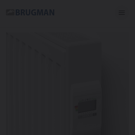
Casual
Centric
Mini
Bano
E-collection