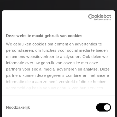
Vasco Designradiatoren
Software
Deze website maakt gebruik van cookies
We gebruiken cookies om content en advertenties te
Downloads
personaliseren, om functies voor social media te bieden
en om ons websiteverkeer te analyseren. Ook delen we
informatie over uw gebruik van onze site met onze
Blog
partners voor social media, adverteren en analyse. Deze
partners kunnen deze gegevens combineren met andere
Verkooppunten
informatie die u aan ze heeft verstrekt of die ze hebben
verzameld op basis van uw gebruik van hun services.
Contact
Welcome, please select your
Toestemmingsselectie
language
Noodzakelijk
Collectie