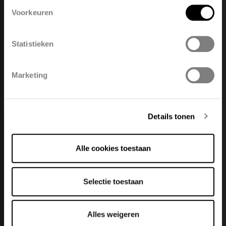
Voorkeuren
English
Nederland
Change language
E-collection
Statistieken
Nederlands
Polski
Français
Toon collectie
Marketing
Deutsch
Details tonen
Alle cookies toestaan
Selectie toestaan
Alles weigeren