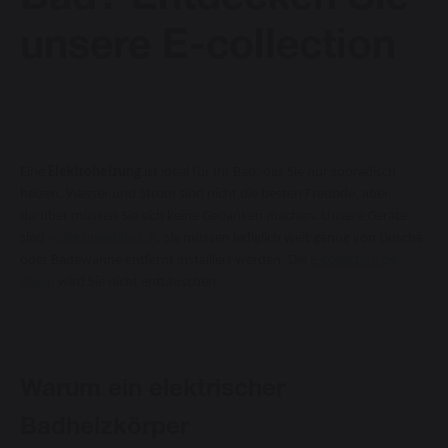
Bad? Entdecken Sie
unsere E-collection
Vasco Design Heizkörper
Downloads
Eine
Elektroheizung
ist ideal für Ihr Bad, das Sie nur sporadisch
Blog
heizen. Wasser und Strom sind nicht die besten Freunde, aber
darüber müssen Sie sich keine Gedanken machen. Unsere Geräte
sind
völlig ungefährlich
, sie müssen lediglich weit genug von Dusche
Kontakt
oder Badewanne entfernt installiert werden. Die
E-collection by
Vasco
wird Sie nicht enttäuschen.
Sprache ändern
Warum ein elektrischer
Badheizkörper
Deutsch