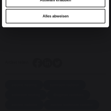
Vorteile hinzu.
Elektroheizkörper
verteilen die Wärme gleichmäßig,
sodass sich ein hoher Wärmekomfort ergibt. Sie brauchen übrigens
nur eine Steckdose, die Installation ist also äußerst einfach.
Alles abweisen
Möchten Sie mehr über die E-collection by Vasco erfahren? Ein
Händler in Ihrer Nähe hilft Ihnen gerne weiter.
Melden Sie sich
.
Facebook
LinkedIn
Twitter
Artikel teilen
electric heating
bathroom radiator
bathroom heating
Brugman radiators
electric radiator
electric bathroom radiator