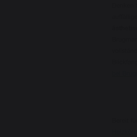
Denken S
auffälli
ästheti
Brugman 
vollständ
Blickfan
bei Brug
Bereit f
Heizkörp