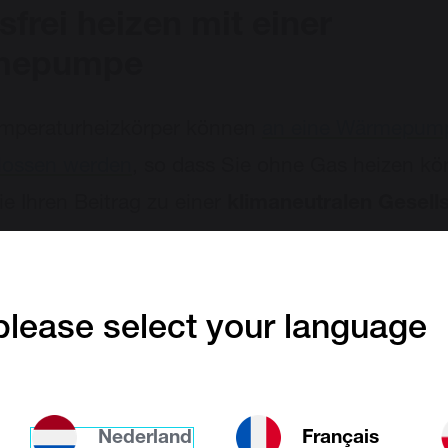
sfrei heizen mit einer
mepumpe
emperaturheizkörper können
an eine Wärmepum
lossen werden
, so dass Sie ohne Gas heizen k
ie Ihren Beitrag zu einer
klimaneutralen Gesell
e klassische Heizkörper? Diese können Sie mit 
Wärmepumpe verbinden, einem System, das ern
und fossile Brennstoffe kombiniert.
lease select your language
Diese Website ist de
Nederland
Français