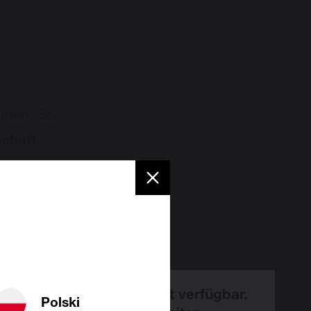
pe
önnen. So
schaft
.
einer
euerbare
rzeit vorübergehend nicht verfügbar.
Polski