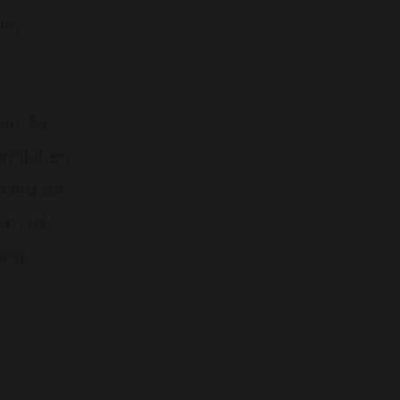
en,
hen 45
ömmlichen
 Und da
n, ist
ung.