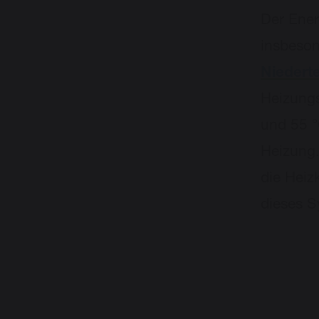
Der Ener
insbeson
Niedert
Heizungs
und 55 °
Heizung
die Heiz
dieses S