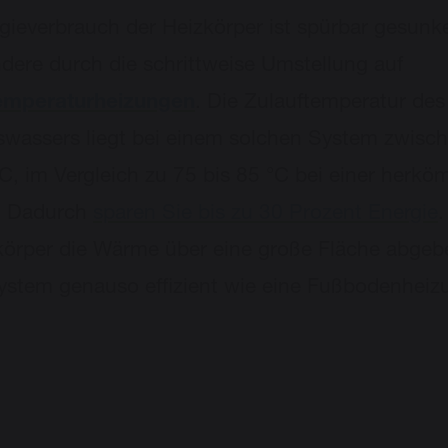
gieverbrauch der Heizkörper ist spürbar gesunk
dere durch die schrittweise Umstellung auf
emperaturheizungen
. Die Zulauftemperatur des
wassers liegt bei einem solchen System zwisc
C, im Vergleich zu 75 bis 85 °C bei einer herk
. Dadurch
sparen Sie bis zu 30 Prozent Energie
.
körper die Wärme über eine große Fläche abgebe
ystem genauso effizient wie eine Fußbodenheiz