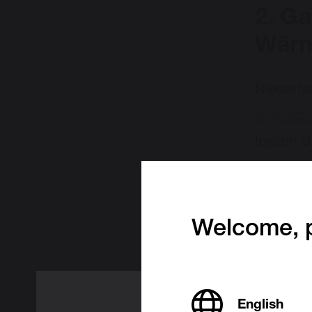
2.
Ga
Wär
Niedert
angesch
leisten S
Haben Si
Hybrid-
Energie 
Welcome, p
English