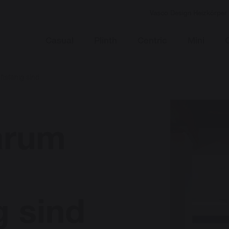
Vasco Design Heizkörper
Casual
Plinth
Centric
Mini
tsfähig sind
arum
g sind