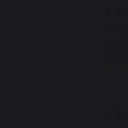
4.
St
Bei Brug
unseren 
wir blic
Mittelan
5.
Äs