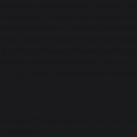
ie bei einem Heizkörper immer noch an ein sc
ges Heizelement? Inzwischen sind Heizkörper k
sche Schmuckstücke
— zumindest die, die man
findet. Dadurch fügt sich Ihr Heizkörper heutz
ig in Ihre Einrichtung ein oder dient einfach als
g in einem eleganten Wohnzimmer. Die
Möglichk
man sind vielseitig
, aber immer stilvoll und zeitl
ür die Zukunft? Finden Sie Ihren
idealen Brugma
er
bei einem
Händler in Ihrer Nähe
.