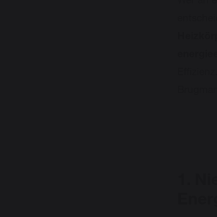
Wer an e
entschei
Heizkör
energiee
Effizien
Brugman-
1.
Ni
Ener