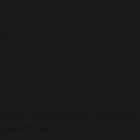
inem Neubau- oder Renovierungsprojekt arbeite
det sich häufig für eine Fußbodenheizung. Aber
pern
sind Sie auf dem richtigen Weg in eine
ffiziente Zukunft
mit hohem Komfort und hohe
z. Wir nennen Ihnen fünf Gründe, aus denen ein
Heizkörper zukunftssicher ist.
edrige Temperatur, geringer
gieverbrauch