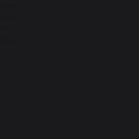
hweres,
ompakte
 bei
utage
eiten
os!
n-