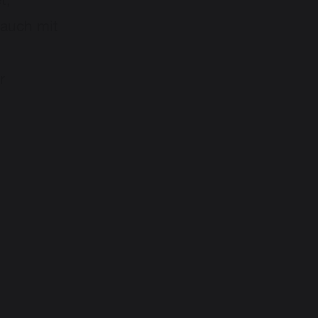
t,
 auch mit
r