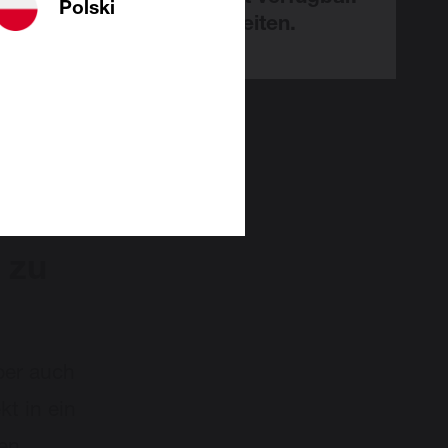
Polski
an.
ns für die Unannehmlichkeiten.
en Sie
n
nützliche
 zu
aber auch
kt in ein