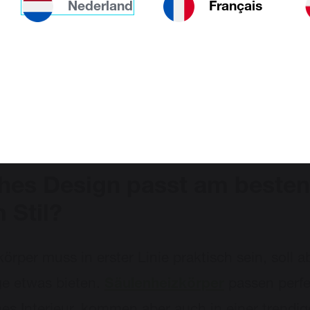
Nederland
Français
nsterfläche bietet sich ein
Fußleistenheizkörper
Wir entschuldigen u
ini-Kollektion
ist stilvoll und praktisch. Vergess
ass es auch sehr praktische
Accessoires
für Ihre
er gibt: Handtuchhalter sind in Bad und Küche 
hes Design passt am besten
 Stil?
körper muss in erster Linie praktisch sein, soll 
e etwas bieten.
Säulenheizkörper
passen perfe