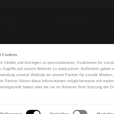
ützung
Kontakt
t Cookies
 Inhalte und Anzeigen zu personalisieren, Funktionen für sozia
e Zugriffe auf unsere Website zu analysieren. Außerdem geben w
rwendung unserer Website an unsere Partner für soziale Medien
re Partner führen diese Informationen möglicherweise mit weite
ereitgestellt haben oder die sie im Rahmen Ihrer Nutzung der D
•
•
•
•
Cookies ändern
Präferenzen
Statistiken
Marketin