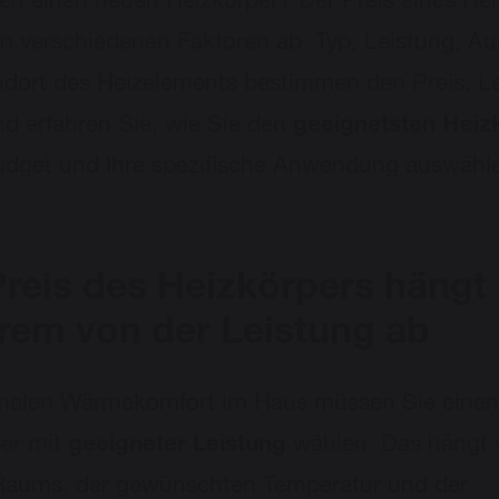
en einen neuen Heizkörper? Der Preis eines Hei
n verschiedenen Faktoren ab. Typ, Leistung, A
dort des Heizelements bestimmen den Preis. L
nd erfahren Sie, wie Sie den
geeignetsten Heiz
Budget und Ihre spezifische Anwendung auswähl
Preis des Heizkörpers hängt 
rem von der Leistung ab
imalen Wärmekomfort im Haus müssen Sie einen
er mit
geeigneter Leistung
wählen. Das hängt 
Raums, der gewünschten Temperatur und der