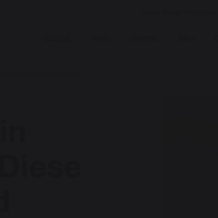
Vasco Design Heizkörper
Casual
Plinth
Centric
Mini
Faktoren sind entscheidend
in
 Diese
d