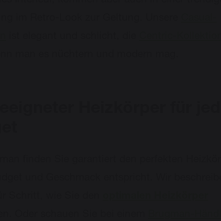
hes Interieur, kommen aber auch in einer trendi
ung im Retro-Look zur Geltung. Unsere
Casual-
on
ist elegant und schlicht, die
Centric-Kollektio
wenn man es nüchtern und modern mag.
eeigneter Heizkörper für je
et
man finden Sie garantiert den perfekten Heizkör
dget und Geschmack entspricht. Wir beschreib
ür Schritt, wie Sie den
optimalen Heizkörper
en. Oder schauen Sie bei einem
Brugman-Händl