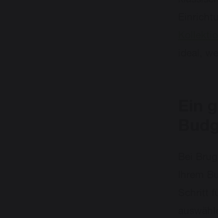
klassisc
Einricht
Kollekti
ideal, 
Ein g
Budg
Bei Brug
Ihrem Bu
Schritt f
auswähl