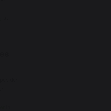
gen
n
ist
des
per, der
en
er
in