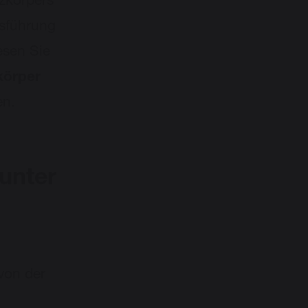
zkörpers
usführung
esen Sie
körper
en.
unter
von der