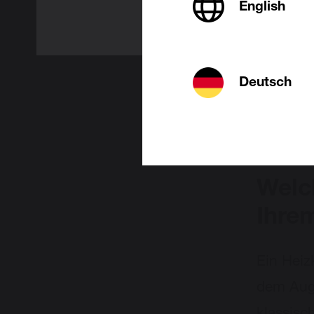
English
einer Fe
Unsere
M
nicht, d
Deutsch
Heizkörp
Helfer!
Welc
Ihrem
Ein Heiz
dem Aug