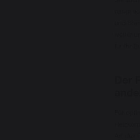
Sie such
hängt vo
und Stan
weiter u
für Ihr 
Der 
ande
Für opt
Heizkörp
Art des 