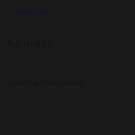
Kontakt
Casual
Plinth
Centric
VASCO GROUP GMBH
Mini
Ruhrallee 55
44139 Dortmund
Classic
Telefon: (0231) 477 31 520