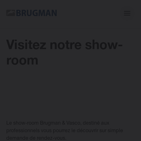
Visitez notre show-
Casual
room
Centric
Mini
Bano
Le show-room Brugman & Vasco, destiné aux
E-collection
professionnels vous pourrez le découvrir sur simple
demande de rendez-vous.