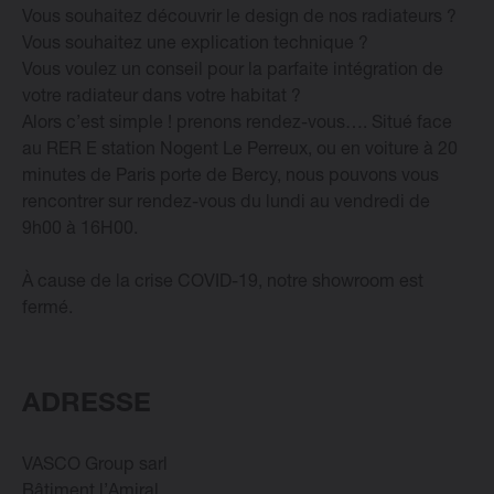
Vous souhaitez découvrir le design de nos radiateurs ?
Vous souhaitez une explication technique ?
Vous voulez un conseil pour la parfaite intégration de
Radiateurs Design Vasco
votre radiateur dans votre habitat ?
Alors c’est simple ! prenons rendez-vous…. Situé face
Logiciel
au RER E station Nogent Le Perreux, ou en voiture à 20
minutes de Paris porte de Bercy, nous pouvons vous
rencontrer sur rendez-vous du lundi au vendredi de
Downloads
9h00 à 16H00.
Blog
À cause de la crise COVID-19, notre showroom est
fermé.
Points de vente
Contactez
ADRESSE
VASCO Group sarl
Bâtiment l’Amiral