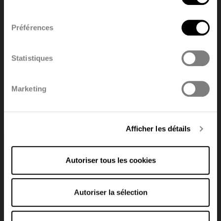
Nom
consentement
Préférences
English
Nederland
Nom de société
Statistiques
Polski
Français
Marketing
Deutsch
Adresse
Afficher les détails
Autoriser tous les cookies
Ville
Autoriser la sélection
E-mail