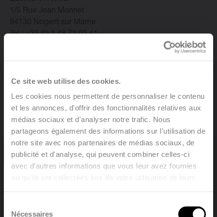
1/5 Rue Jean Monnet
Changer la langue
94130 Nogent sur Marne
Tel : +33 (0) 1 48 72 03 41
Français
Nous sommes impatients de vous accueillir
Ce site web utilise des cookies.
Afin de fixer ce rendez-vous, nous vous recontacterons
dans les 5 jours ouvrables qui suivent
Les cookies nous permettent de personnaliser le contenu
la date d’introduction on-line de votre demande.
et les annonces, d'offrir des fonctionnalités relatives aux
médias sociaux et d'analyser notre trafic. Nous
partageons également des informations sur l'utilisation de
notre site avec nos partenaires de médias sociaux, de
publicité et d'analyse, qui peuvent combiner celles-ci
avec d'autres informations que vous leur avez fournies
Vous êtes
ou qu'ils ont collectées lors de votre utilisation de leurs
services.
Welcome, please select your
Sélection
language
Nécessaires
du