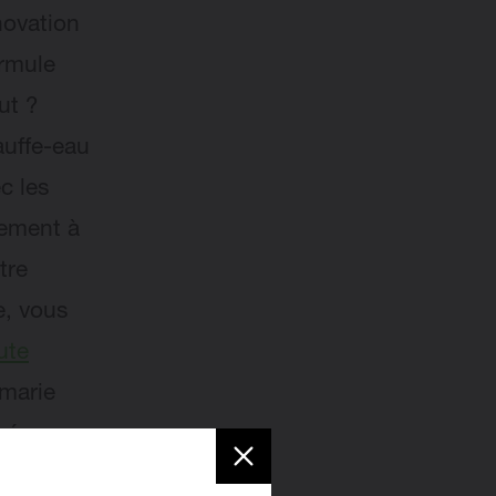
novation
ormule
ut ?
auffe-eau
c les
lement à
tre
e, vous
ute
 marie
Prévoyez
age par