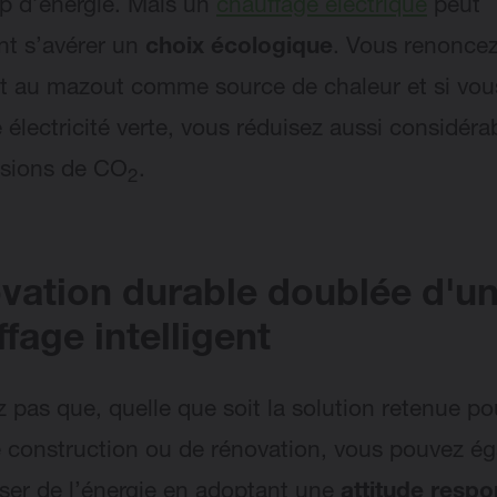
p d’énergie. Mais un
chauffage électrique
peut
t s’avérer un
choix écologique
. Vous renonce
et au mazout comme source de chaleur et si vou
 électricité verte, vous réduisez aussi considér
ssions de CO
.
2
vation durable doublée d'u
fage intelligent
z pas que, quelle que soit la solution retenue po
e construction ou de rénovation, vous pouvez é
er de l’énergie en adoptant une
attitude resp