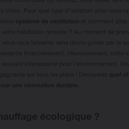
vous construisez ou rénovez, vous devez faire f
 choix. Pour quel type d’isolation allez-vous op
illeur
système de ventilation
et comment allez
votre habitation rénovée ? Au moment de prend
, vous vous laisserez sans doute guider par la so
éressante financièrement. Heureusement, cette s
i souvent intéressante pour l’environnement. Un
 gagnante sur tous les plans ! Découvrez
quel c
pour une rénovation durable.
hauffage écologique ?