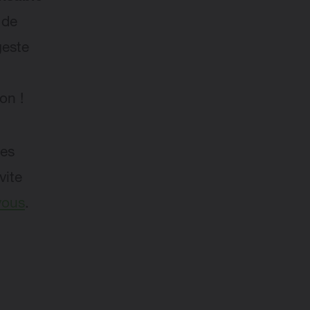
 de
geste
on !
les
vite
vous
.