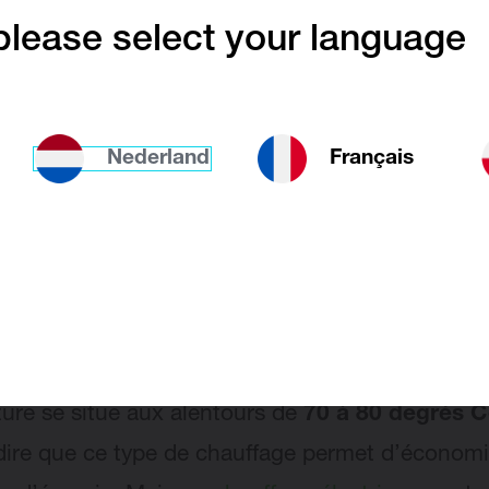
il régnera toujours une douce chaleur confortab
lease select your language
Nederland
Français
ffage basse température ou
fage électrique ?
chauffage basse température
, la température
tation de l’eau de votre chauffage central se sit
 degrés Celsius
. Dans un chauffage central clas
ure se situe aux alentours de
70 à 80 degrés C
dire que ce type de chauffage permet d’économi