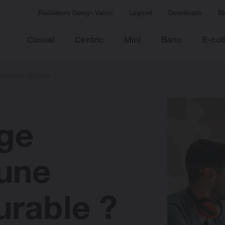
Radiateurs Design Vasco
Logiciel
Downloads
Bl
Casual
Centric
Mini
Bano
E-col
novation durable ?
age
 une
urable ?