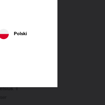
le chez
Polski
ue entre
sique, la
elsius
. Il
ser