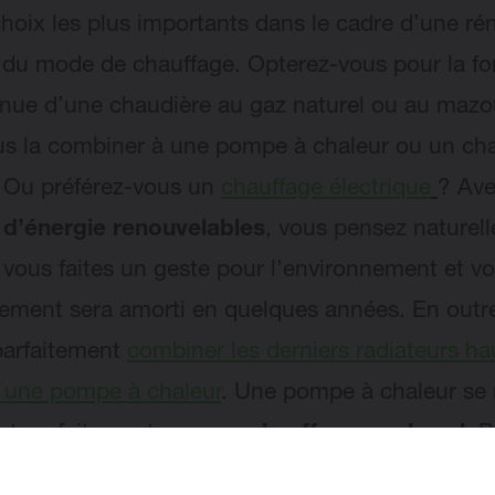
hoix les plus importants dans le cadre d’une ré
i du mode de chauffage. Opterez-vous pour la f
nue d’une chaudière au gaz naturel ou au mazo
us la combiner à une pompe à chaleur ou un ch
? Ou préférez-vous un
chauffage électrique
? Ave
 d’énergie renouvelables
, vous pensez naturel
: vous faites un geste pour l’environnement et vo
sement sera amorti en quelques années. En outr
parfaitement
combiner les derniers radiateurs ha
à une pompe à chaleur
. Une pompe à chaleur se
t parfaitement avec un
chauffage par le sol
. 
ent
d’ajouter quelques radiateurs à votre chauff