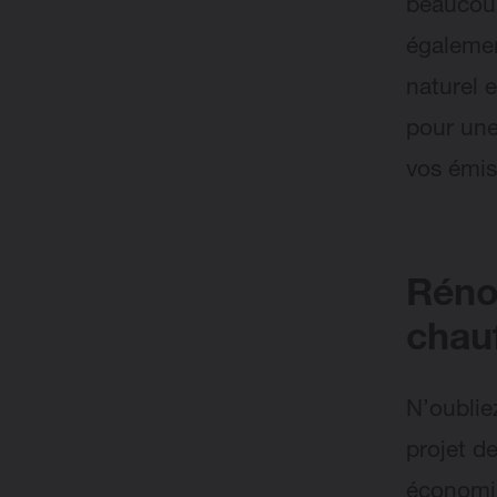
beaucou
égalemen
naturel 
pour une
vos émi
Réno
chauf
N’oublie
projet d
économis