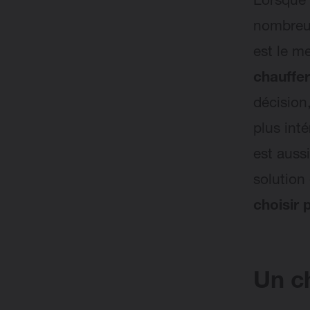
Lorsque 
nombreux
est le me
chauffer
décision
plus int
est auss
solution
choisir 
Un c