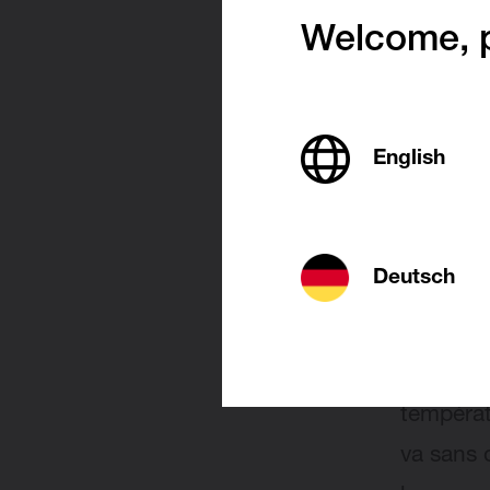
le sol
et 
Welcome, p
vous !
English
Chau
chauf
Deutsch
Avec le
d’alimen
35 et 55
températ
va sans 