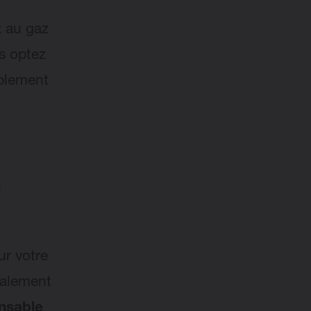
z au gaz
s optez
ablement
n
ur votre
galement
onsable