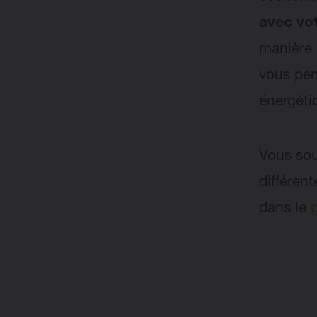
avec vo
manière 
vous per
énergéti
Vous sou
différen
dans le