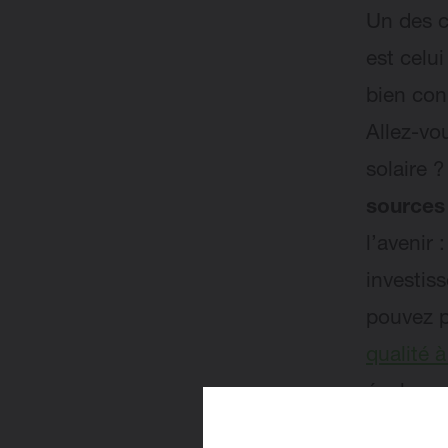
Un des c
est celu
bien con
Allez-vo
solaire 
sources
l’avenir 
investis
pouvez 
qualité 
égalemen
simplem