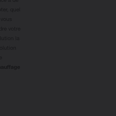
ace à de
ter, quel
-vous
re votre
lution la
olution
e
hauffage