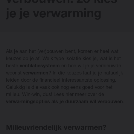
verbouwen: zo kies
je je verwarming
Vasco Designradiatoren
Software
Als je aan het (ver)bouwen bent, komen er heel wat
Downloads
keuzes op je af. Welk type isolatie kies je, wat is het
beste
ventilatiesysteem
en hoe wil je je vernieuwde
Blog
woonst
verwarmen
? In die keuzes laat je je natuurlijk
leiden door de financieel interessantste oplossing.
Gelukkig is die vaak ook nog eens goed voor het
Verkooppunten
milieu. Win-win, dus! Lees hier meer over de
verwarmingsopties als je duurzaam wil verbouwen
.
Contact
Milieuvriendelijk verwarmen?