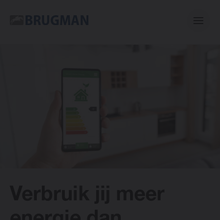
Casual
Centric
Mini
Classic
Verbruik jij meer
E-collection