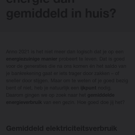
energie dan
gemiddeld in huis?
Vasco Designradiatoren
Software
Anno 2021 is het niet meer dan logisch dat je op een
Downloads
energiezuinige manier
probeert te leven. Dat is goed
voor de generaties die na ons komen én het saldo van
Blog
je bankrekening gaat er iets trager door zakken – of
sneller door stijgen. Maar om te weten of je goed bezig
bent of niet, heb je natuurlijk een
ijkpunt
nodig.
Verkooppunten
Daarom gingen we op zoek naar het
gemiddelde
energieverbruik
van een gezin. Hoe goed doe jij het?
Contact
Gemiddeld elektriciteitsverbruik