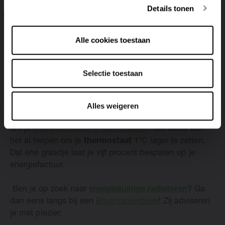
Details tonen
Ten eerste: zorg dat je je apparaten steeds volledig
uitschakelt
. Toestellen in sluimerstand verbruiken
immers nog steeds energie – alleen al om dat rode
Alle cookies toestaan
lampje te laten branden. Als je al je elektrische
apparaten na gebruik volledig uitschakelt, bespaar je
gemakkelijk – niet schrikken –
honderd euro per jaar
!
Selectie toestaan
Daarnaast geldt natuurlijk de regel: hoe beter je huis
geïsoleerd
is, hoe minder warmte je verspilt en … dat
merk je natuurlijk weer aan je energiefactuur. Kiezen
Alles weigeren
voor
lagetemperatuurverwarming
is een andere optie
om je
energieverbruik te laten zakken
. Ten slotte kan
het al helpen om je
thermostaat
1°C lager te zetten.
Dat ene graadje laat je vijf procent besparen op je
energiefactuur.
Ben je op zoek naar
energiezuinige radiatoren
? Ga
dan eens langs bij een
Brugmanverdeler
! Zij adviseren
je met plezier.